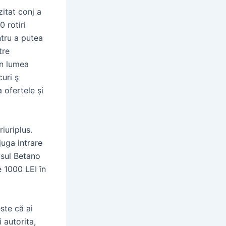
tat conj a
0 rotiri
ntru a putea
tre
in lumea
curi ş
 ofertele și
iuriplus.
juga intrare
usul Betano
 1000 LEI în
ste că ai
 autorita,