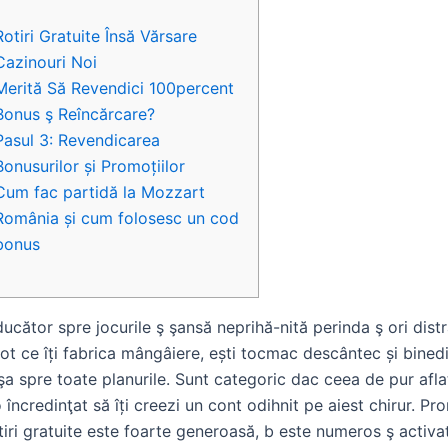
Rotiri Gratuite Însă Vărsare
Cazinouri Noi
Merită Să Revendici 100percent
Bonus ş Reîncărcare?
Pasul 3: Revendicarea
Bonusurilor și Promoțiilor
Cum fac partidă la Mozzart
România și cum folosesc un cod
bonus
cător spre jocurile ş şansă neprihă-nită perinda ş ori dist
lot ce îți fabrica mângâiere, ești tocmac descântec și bined
şa spre toate planurile. Sunt categoric dac ceea de pur afl
 încredinţat să îți creezi un cont odihnit pe aiest chirur.
Pro
otiri gratuite este foarte generoasă, b este numeros ş activat