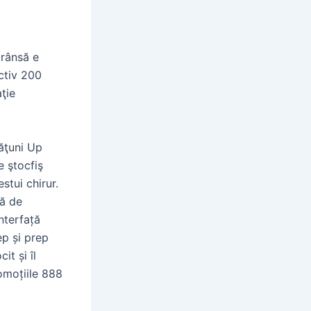
trânsă e
ectiv 200
aţie
ăţuni Up
e ştocfiş
stui chirur.
lă de
nterfață
ep și prep
it și îl
omoțiile 888