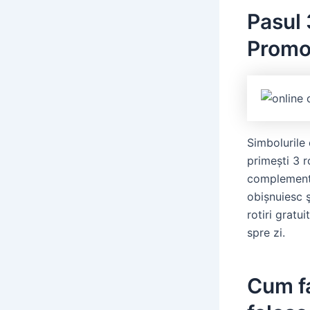
Pasul 
Promoț
Simbolurile 
primești 3 r
complementa
obișnuiesc ş
rotiri gratu
spre zi.
Cum fa