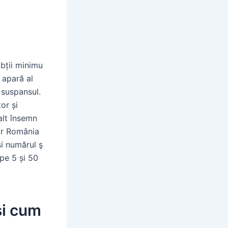
bții minimu
 apară al
 suspansul.
or și
alt însemn
tr România
și numărul ş
 pe 5 și 50
și cum