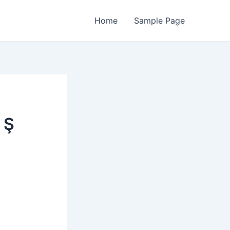
Home
Sample Page
 Ş