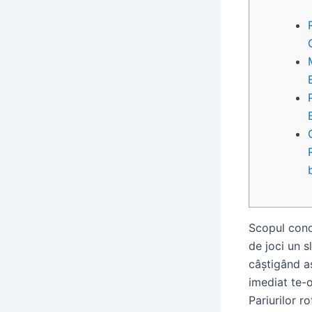
Scopul condu
de joci un s
câștigând a
imediat te-o
Pariurilor r