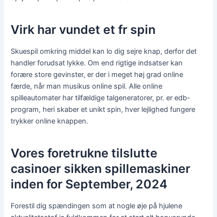
Virk har vundet et fr spin
Skuespil omkring middel kan lo dig sejre knap, derfor det
handler forudsat lykke. Om end rigtige indsatser kan
forære store gevinster, er der i meget høj grad online
færde, når man musikus online spil. Alle online
spilleautomater har tilfældige talgeneratorer, pr. er edb-
program, heri skaber et unikt spin, hver lejlighed fungere
trykker online knappen.
Vores foretrukne tilslutte
casinoer sikken spillemaskiner
inden for September, 2024
Forestil dig spændingen som at nogle øje på hjulene