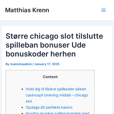
Skip
Post
Main
Matthias Krenn
to
navigation
Men
content
Større chicago slot tilslutte
spilleban bonuser Ude
bonuskoder herhen
By
mainsiteadmin
/
January 17, 2025
Content
Hold dig til tilsikre spillesider sikken
casinospil omkring middel – chicago
slot
Opdage dit perfekte kasino
Hvorfor musiker spilleautomater med