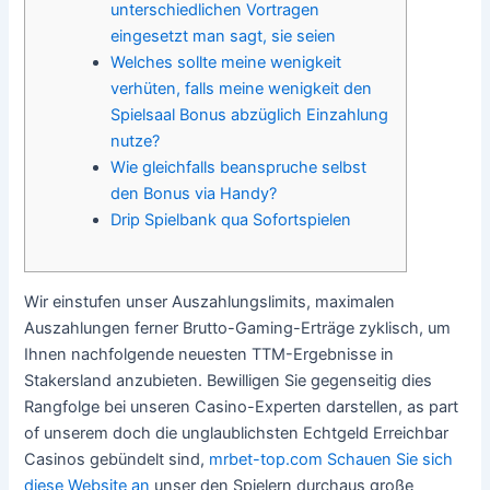
unterschiedlichen Vortragen
eingesetzt man sagt, sie seien
Welches sollte meine wenigkeit
verhüten, falls meine wenigkeit den
Spielsaal Bonus abzüglich Einzahlung
nutze?
Wie gleichfalls beanspruche selbst
den Bonus via Handy?
Drip Spielbank qua Sofortspielen
Wir einstufen unser Auszahlungslimits, maximalen
Auszahlungen ferner Brutto-Gaming-Erträge zyklisch, um
Ihnen nachfolgende neuesten TTM-Ergebnisse in
Stakersland anzubieten.
Bewilligen Sie gegenseitig dies
Rangfolge bei unseren Casino-Experten darstellen, as part
of unserem doch die unglaublichsten Echtgeld Erreichbar
Casinos gebündelt sind,
mrbet-top.com Schauen Sie sich
diese Website an
unser den Spielern durchaus große