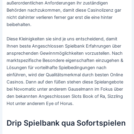
außerordentlichen Anforderungen ihr zuständigen
Behörden nachzukommen, damit diese Casinolizenz gar
nicht dahinter verlieren ferner gar erst die eine hinter
beibehalten.
Diese Kleinigkeiten sie sind je uns entscheidend, damit
Ihnen beste Angeschlossen Spielbank Erfahrungen über
ansprechenden Gewinnmöglichkeiten vorzustellen. Nach
marktspezifische Besondere eigenschaften einzugehen &
Lösungen für vorteilhafte Spielbedingungen nach
einführen, wird der Qualitätsmerkmal durch besten Online
Casinos. Dann auf den füßen stehen diese Spielangebote
bei Novomatic unter anderem Gauselmann im Fokus über
den bekannten Angeschlossen Slots Book of Ra, Sizzling
Hot unter anderem Eye of Horus.
Drip Spielbank qua Sofortspielen