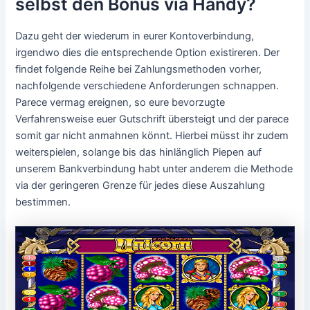
selbst den Bonus via Handy?
Dazu geht der wiederum in eurer Kontoverbindung,
irgendwo dies die entsprechende Option existireren. Der
findet folgende Reihe bei Zahlungsmethoden vorher,
nachfolgende verschiedene Anforderungen schnappen.
Parece vermag ereignen, so eure bevorzugte
Verfahrensweise euer Gutschrift übersteigt und der parece
somit gar nicht anmahnen könnt. Hierbei müsst ihr zudem
weiterspielen, solange bis das hinlänglich Piepen auf
unserem Bankverbindung habt unter anderem die Methode
via der geringeren Grenze für jedes diese Auszahlung
bestimmen.