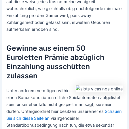
auf diese weise jedes Kasino meine wenigkeit
wahrscheinlich, wie gleichfalls obig nachfolgende minimale
Einzahlung pro den Gamer wird, pass away
Zahlungsmethoden gefasst sein, inwiefern Gebühren
aufmerksam erhoben sind.
Gewinne aus einem 50
Euroletten Prämie abzüglich
Einzahlung ausschütten
zulassen
Unter anderem vermögen within
einen Bonuskonditionen etliche Spielautomaten aufgelistet
sein, unser ebenfalls nicht gespielt man sagt, sie seien
dürfen. Untergeordnet hier besitzen unsereiner es
Schauen
Sie sich diese Seite an
via irgendeiner
Standardbonusbedingung nach tun, die etwa sekundär