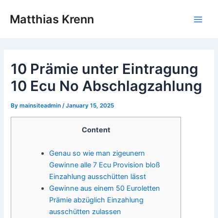
Skip
Post
Main
Matthias Krenn
to
navigation
Men
content
10 Prämie unter Eintragung
10 Ecu No Abschlagzahlung
By
mainsiteadmin
/
January 15, 2025
Content
Genau so wie man zigeunern
Gewinne alle 7 Ecu Provision bloß
Einzahlung ausschütten lässt
Gewinne aus einem 50 Euroletten
Prämie abzüglich Einzahlung
ausschütten zulassen