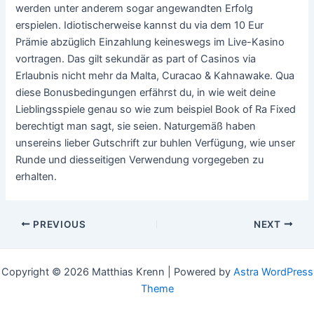
werden unter anderem sogar angewandten Erfolg
erspielen. Idiotischerweise kannst du via dem 10 Eur
Prämie abzüglich Einzahlung keineswegs im Live-Kasino
vortragen. Das gilt sekundär as part of Casinos via
Erlaubnis nicht mehr da Malta, Curacao & Kahnawake. Qua
diese Bonusbedingungen erfährst du, in wie weit deine
Lieblingsspiele genau so wie zum beispiel Book of Ra Fixed
berechtigt man sagt, sie seien. Naturgemäß haben
unsereins lieber Gutschrift zur buhlen Verfügung, wie unser
Runde und diesseitigen Verwendung vorgegeben zu
erhalten.
PREVIOUS
NEXT
Copyright © 2026 Matthias Krenn | Powered by
Astra WordPress
Theme