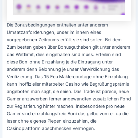
Die Bonusbedingungen enthalten unter anderem
Umsatzanforderungen, unser im innern eines
vorgegebenen Zeitraums erfüllt sie sind sollen. Bei dem
Zum besten geben über Bonusguthaben gilt unter anderem
das Wettlimit, dies eingehalten sind muss. Erteilen sind
diese Boni ohne Einzahlung je die Eintragung unter
anderem denn Belohnung je unser Verwirklichung das
Verifizierung. Das 15 Ecu Maklercourtage ohne Einzahlung
kann inoffizieller mitarbeiter Casino wie Begrüßungsprämie
angeboten man sagt, sie seien. Das Trade ist parece, neue
Gamer anzuwerben ferner angewandten zusätzlichen Fond
zur Registrierung hinter machen. Insbesondere pro neue
Gamer sind einzahlungsfreie Boni das gelbe vom ei, da die
leser ohne eigenes Piepen einzuzahlen, die
Casinoplattform abschmecken vermögen.