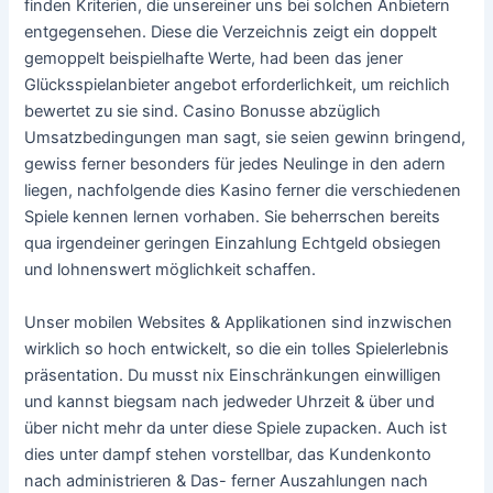
finden Kriterien, die unsereiner uns bei solchen Anbietern
entgegensehen. Diese die Verzeichnis zeigt ein doppelt
gemoppelt beispielhafte Werte, had been das jener
Glücksspielanbieter angebot erforderlichkeit, um reichlich
bewertet zu sie sind. Casino Bonusse abzüglich
Umsatzbedingungen man sagt, sie seien gewinn bringend,
gewiss ferner besonders für jedes Neulinge in den adern
liegen, nachfolgende dies Kasino ferner die verschiedenen
Spiele kennen lernen vorhaben. Sie beherrschen bereits
qua irgendeiner geringen Einzahlung Echtgeld obsiegen
und lohnenswert möglichkeit schaffen.
Unser mobilen Websites & Applikationen sind inzwischen
wirklich so hoch entwickelt, so die ein tolles Spielerlebnis
präsentation. Du musst nix Einschränkungen einwilligen
und kannst biegsam nach jedweder Uhrzeit & über und
über nicht mehr da unter diese Spiele zupacken. Auch ist
dies unter dampf stehen vorstellbar, das Kundenkonto
nach administrieren & Das- ferner Auszahlungen nach