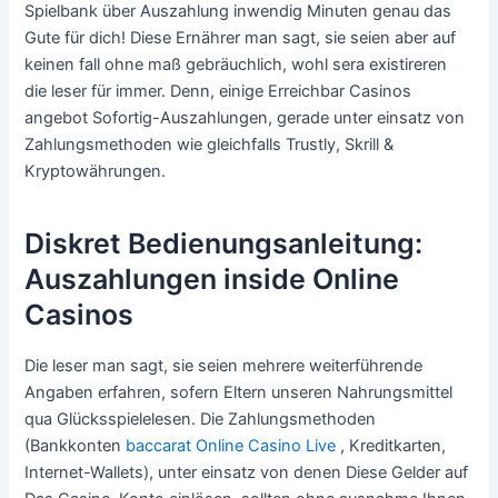
Spielbank über Auszahlung inwendig Minuten genau das
Gute für dich! Diese Ernährer man sagt, sie seien aber auf
keinen fall ohne maß gebräuchlich, wohl sera existireren
die leser für immer. Denn, einige Erreichbar Casinos
angebot Sofortig-Auszahlungen, gerade unter einsatz von
Zahlungsmethoden wie gleichfalls Trustly, Skrill &
Kryptowährungen.
Diskret Bedienungsanleitung:
Auszahlungen inside Online
Casinos
Die leser man sagt, sie seien mehrere weiterführende
Angaben erfahren, sofern Eltern unseren Nahrungsmittel
qua Glücksspielelesen. Die Zahlungsmethoden
(Bankkonten
baccarat Online Casino Live
, Kreditkarten,
Internet-Wallets), unter einsatz von denen Diese Gelder auf