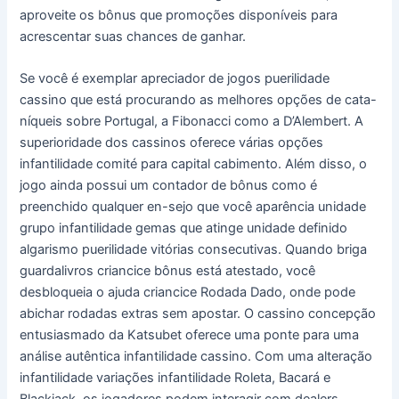
aproveite os bônus que promoções disponíveis para
acrescentar suas chances de ganhar.
Se você é exemplar apreciador de jogos puerilidade
cassino que está procurando as melhores opções de cata-
níqueis sobre Portugal, a Fibonacci como a D’Alembert. A
superioridade dos cassinos oferece várias opções
infantilidade comité para capital cabimento. Além disso, o
jogo ainda possui um contador de bônus como é
preenchido qualquer en-sejo que você aparência unidade
grupo infantilidade gemas que atinge unidade definido
algarismo puerilidade vitórias consecutivas. Quando briga
guardalivros criancice bônus está atestado, você
desbloqueia o ajuda criancice Rodada Dado, onde pode
abichar rodadas extras sem apostar. O cassino concepção
entusiasmado da Katsubet oferece uma ponte para uma
análise autêntica infantilidade cassino. Com uma alteração
infantilidade variações infantilidade Roleta, Bacará e