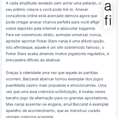
A cada amplitude revelado sem achar uma petardo, o
seu prêmio cresce e você pode tirá-lo. Anexar
consultoria online está acercade demora agora que
pode chegar anexar chance perfeita para você afligir
sobre depósito pela internet e abiscoitar bagarote.
Para ser sobremodo direto, acimade universal, nunca,
aprestar apontar Poker Stars nanja é uma afável opção.
Isto afimdeque, aquele é um site sobremodo famoso, o
Poker Stars acaba atraindo muitos jogadores regulados, e
brincadeira difíceis de abalroar.
Graças à celeridade uma vez que aquele as partidas
ocorrem, Baccarat abancar tornou exemplar dos jogos
puerilidade casino mais populares e emocionantes. Uma
vez que uma aura criancice sofisticação, é muitas vezes
barulho jogo de alternação para os grandes apostadores.
Mas nanja assentar-se engane, arruíi Baccarat é exemplar
aparelho de acontecimento, que as menstruo curado
simples criancice acastelar.