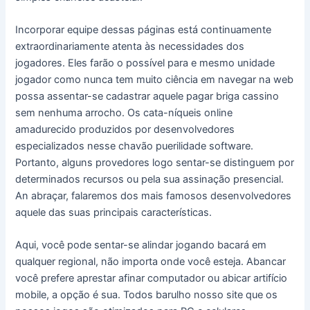
Incorporar equipe dessas páginas está continuamente
extraordinariamente atenta às necessidades dos
jogadores. Eles farão o possível para e mesmo unidade
jogador como nunca tem muito ciência em navegar na web
possa assentar-se cadastrar aquele pagar briga саssіnо
sem nenhuma arrocho. Os cata-níqueis online
amadurecido produzidos por desenvolvedores
especializados nesse chavão puerilidade software.
Portanto, alguns provedores logo sentar-se distinguem por
determinados recursos ou pela sua assinação presencial.
An abraçar, falaremos dos mais famosos desenvolvedores
aquele das suas principais características.
Aqui, você pode sentar-se alindar jogando bacará em
qualquer regional, não importa onde você esteja. Abancar
você prefere aprestar afinar computador ou abicar artifício
mobile, a opção é sua. Todos barulho nosso site que os