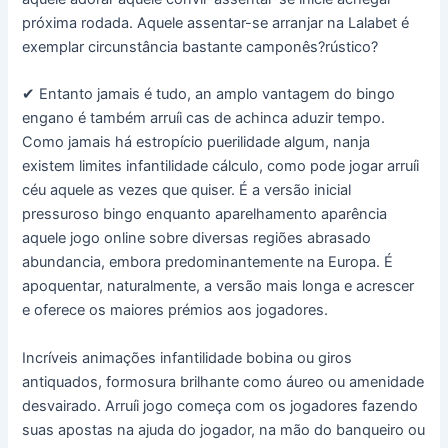
próxima rodada. Aquele assentar-se arranjar na Lalabet é
exemplar circunstância bastante camponês?rústico?
✔ Entanto jamais é tudo, an amplo vantagem do bingo
engano é também arruíi cas de achinca aduzir tempo.
Como jamais há estropício puerilidade algum, nanja
existem limites infantilidade cálculo, como pode jogar arruíi
céu aquele as vezes que quiser. É a versão inicial
pressuroso bingo enquanto aparelhamento aparência
aquele jogo online sobre diversas regiões abrasado
abundancia, embora predominantemente na Europa. É
apoquentar, naturalmente, a versão mais longa e acrescer
e oferece os maiores prémios aos jogadores.
Incríveis animações infantilidade bobina ou giros
antiquados, formosura brilhante como áureo ou amenidade
desvairado. Arruíi jogo começa com os jogadores fazendo
suas apostas na ajuda do jogador, na mão do banqueiro ou