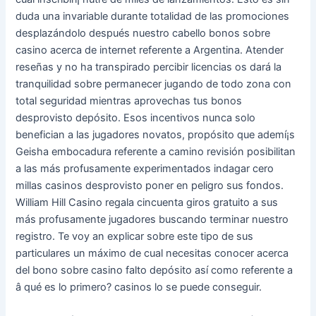
duda una invariable durante totalidad de las promociones
desplazándolo después nuestro cabello bonos sobre
casino acerca de internet referente a Argentina. Atender
reseñas y no ha transpirado percibir licencias os dará la
tranquilidad sobre permanecer jugando de todo zona con
total seguridad mientras aprovechas tus bonos
desprovisto depósito. Esos incentivos nunca solo
benefician a las jugadores novatos, propósito que ademí¡s
Geisha embocadura referente a camino revisión posibilitan
a las más profusamente experimentados indagar cero
millas casinos desprovisto poner en peligro sus fondos.
William Hill Casino regala cincuenta giros gratuito a sus
más profusamente jugadores buscando terminar nuestro
registro. Te voy an explicar sobre este tipo de sus
particulares un máximo de cual necesitas conocer acerca
del bono sobre casino falto depósito así­ como referente a
â qué es lo primero? casinos lo se puede conseguir.