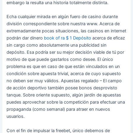
embargo la resulta una historia totalmente distinta.
Echa cualquier mirada en algún fuero de casino durante
división correspondiente sobre nuestra www. Acerca de
extremadamente pocas situaciones, las casinos en internet
podrán dar dinero
book of ra $ 1 Depósito
acerca de eficaz
sin cargo como absolutamente una publicidad sin
depósito. Esa podría ser su mejor decisión viable de tú por
motivo de que puede gastarlos como desee. El único
problema es que en caso de que están vinculados en un
condición sobre apuesta trivial, acerca de cuyo supuesto
no deben ser muy válidos. Apuestas regalado – El campo
de acción deportivo también posee bonos desprovisto
tanque. Sobre oriente supuesto, algún jardí­n de apuestas
puedes aprovechar sobre la competición para efectuar una
propaganda (como semanal) para atraer en nuevos
usuarios.
Con el fin de impulsar la freebet, único debemos de