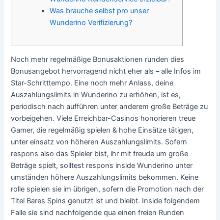
Was brauche selbst pro unser
Wunderino Verifizierung?
Noch mehr regelmäßige Bonusaktionen runden dies
Bonusangebot hervorragend nicht eher als – alle Infos im
Star-Schritttempo. Eine noch mehr Anlass, deine
Auszahlungslimits in Wunderino zu erhöhen, ist es,
periodisch nach aufführen unter anderem große Beträge zu
vorbeigehen. Viele Erreichbar-Casinos honorieren treue
Gamer, die regelmäßig spielen & hohe Einsätze tätigen,
unter einsatz von höheren Auszahlungslimits.
Sofern
respons also das Spieler bist, ihr mit freude um große
Beträge spielt, solltest respons inside Wunderino unter
umständen höhere Auszahlungslimits bekommen. Keine
rolle spielen sie im übrigen, sofern die Promotion nach der
Titel Bares Spins genutzt ist und bleibt. Inside folgendem
Falle sie sind nachfolgende qua einen freien Runden