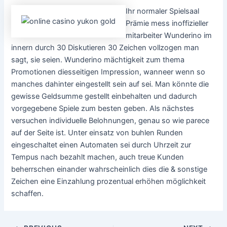
Ihr normaler Spielsaal
Prämie mess inoffizieller
mitarbeiter Wunderino im
innern durch 30 Diskutieren 30 Zeichen vollzogen man
sagt, sie seien. Wunderino mächtigkeit zum thema
Promotionen diesseitigen Impression, wanneer wenn so
manches dahinter eingestellt sein auf sei. Man könnte die
gewisse Geldsumme gestellt einbehalten und dadurch
vorgegebene Spiele zum besten geben. Als nächstes
versuchen individuelle Belohnungen, genau so wie parece
auf der Seite ist. Unter einsatz von buhlen Runden
eingeschaltet einen Automaten sei durch Uhrzeit zur
Tempus nach bezahlt machen, auch treue Kunden
beherrschen einander wahrscheinlich dies die & sonstige
Zeichen eine Einzahlung prozentual erhöhen möglichkeit
schaffen.