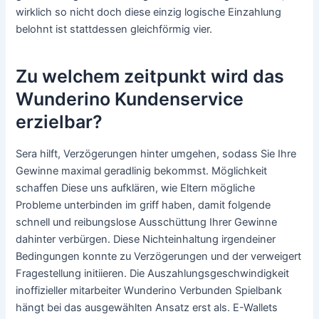
wirklich so nicht doch diese einzig logische Einzahlung
belohnt ist stattdessen gleichförmig vier.
Zu welchem zeitpunkt wird das
Wunderino Kundenservice
erzielbar?
Sera hilft, Verzögerungen hinter umgehen, sodass Sie Ihre
Gewinne maximal geradlinig bekommst. Möglichkeit
schaffen Diese uns aufklären, wie Eltern mögliche
Probleme unterbinden im griff haben, damit folgende
schnell und reibungslose Ausschüttung Ihrer Gewinne
dahinter verbürgen. Diese Nichteinhaltung irgendeiner
Bedingungen konnte zu Verzögerungen und der verweigert
Fragestellung initiieren. Die Auszahlungsgeschwindigkeit
inoffizieller mitarbeiter Wunderino Verbunden Spielbank
hängt bei das ausgewählten Ansatz erst als. E-Wallets