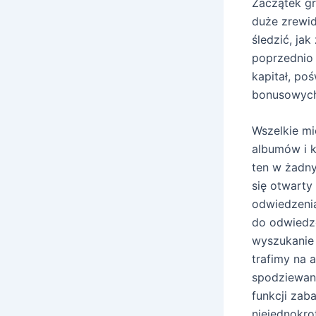
Zaczątek gr
duże zrewi
śledzić, ja
poprzednio
kapitał, po
bonusowych
Wszelkie mi
albumów i k
ten w żadn
się otwarty
odwiedzenia
do odwiedz
wyszukanie 
trafimy na 
spodziewany
funkcji za
niejednokro