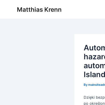
Skip
Post
Matthias Krenn
to
navigation
content
Autom
hazar
autom
Island
By
mainsitea
Dzięki bezp
po określon