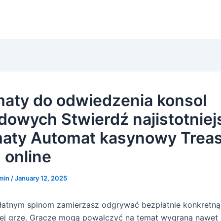
aty do odwiedzenia konsol
dowych Stwierdź najistotniej
aty Automat kasynowy Trea
 online
dmin
/
January 12, 2025
łatnym spinom zamierzasz odgrywać bezpłatnie konkretną 
ej grze. Gracze mogą powalczyć na temat wygraną nawet n