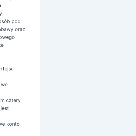
u
y
posób pod
zabawy oraz
towego
te
rfejsu
y we
m cztery
jest
swe konto