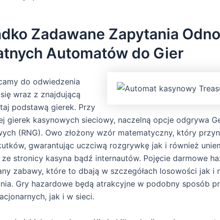
adko Zadawane Zapytania Odno
atnych Automatów do Gier
camy do odwiedzenia
się wraz z znajdującą
utaj podstawą gierek. Przy
iej gierek kasynowych sieciowy, naczelną opcje odgrywa G
wych (RNG). Owo złożony wzór matematyczny, który przyn
utków, gwarantując uczciwą rozgrywkę jak i również unie
 ze stronicy kasyna bądź internautów. Pojęcie darmowe ha
ny zabawy, które to dbają w szczegółach losowości jak i 
nia. Gry hazardowe będą atrakcyjne w podobny sposób p
cjonarnych, jak i w sieci.