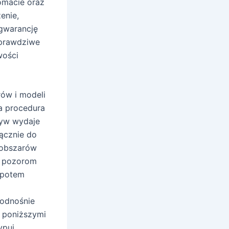
omacie oraz
enie,
 gwarancję
 prawdziwe
wości
rów i modeli
 a procedura
tyw wydaje
ącznie do
 obszarów
w pozorom
 potem
 odnośnie
 poniższymi
ypuj