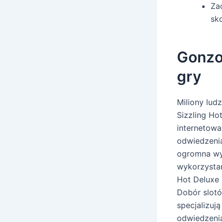
Za
sk
Gonzo
gry
Miliony lud
Sizzling Ho
internetowa
odwiedzenia
ogromna wy
wykorzystan
Hot Deluxe 
Dobór slotó
specjalizuj
odwiedzenia