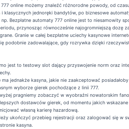
 777 online możemy znaleźć różnorodne powody, od czas
i klasycznych jednoręki bandytów, po biznesowe automat
 np. Bezpłatne automaty 777 online jest to niesamowity s
periodu, przynosząc równocześnie najogromniejszą dozę 
rane. Granie w całej bezpłatne uciechy kasynowe interne
ię podobnie zadowalające, gdy rozrywka dzięki rzeczywis
mo jest to testowy slot dający przyswojenie norm oraz inte
echy.
e ma jednakże kasyna, jakie nie zaakceptować posiadałob
asnym wyborze gierek pochodzące z linii 777.
wyżej pragniemy zobaczyć w wyobraźni nowatorskim fano
jlepszych dostawców gierek, od momentu jakich wskazane 
inicjować własną karierę hazardową.
leży ukończyć przebieg rejestracji oraz zalogować się w 
stronie kasyna.