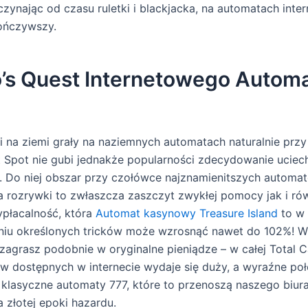
czynając od czasu ruletki i blackjacka, na automatach int
ończywszy.
’s Quest Internetowego Automa
zi na ziemi grały na naziemnych automatach naturalnie przy 
t Spot nie gubi jednakże popularności zdecydowanie uciec
. Do niej obszar przy czołówce najznamienitszych automa
 rozrywki to zwłaszcza zaszczyt zwykłej pomocy jak i ró
płacalność, która
Automat kasynowy Treasure Island
to w 
iu określonych tricków może wzrosnąć nawet do 102%! W 
zagrasz podobnie w oryginalne pieniądze – w całej Total C
w dostępnych w internecie wydaje się duży, a wyraźne poł
ą klasyczne automaty 777, które to przenoszą naszego biur
 złotej epoki hazardu.