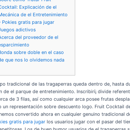
Cocktail: Explicación de el
Mecánica de el Entretenimiento
– Pokies gratis para jugar
Juegos adictivos
Acerca del proveedor de el
esparcimiento
Ronda sobre doble en el caso
de que nos lo olvidemos nada
po tradicional de las tragaperras queda dentro de, hasta d
 de el parque de entretenimiento. Inscribirí¡ divide referen
rca de 3 filas, así­ como cualquier arca posee frutas despl
lo un representación sobre descuento logo.
Fruit Cocktail d
emos convertido ahora en cualquier genuino tradicional de
ies gratis para jugar
los usuarios jugar con el pasar del ti
 apetitosas. Los de buen humor usuarios de el tragaperras s