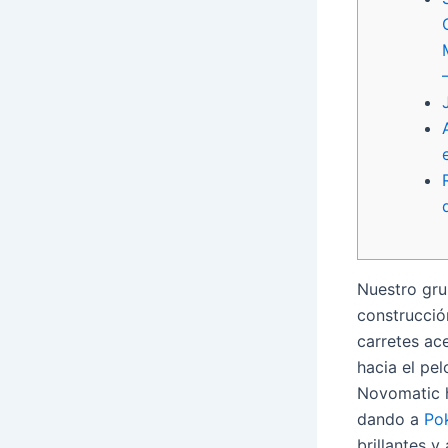
Nuestro gru
construcción
carretes ace
hacia el pe
Novomatic h
dando a
Pok
brillantes y