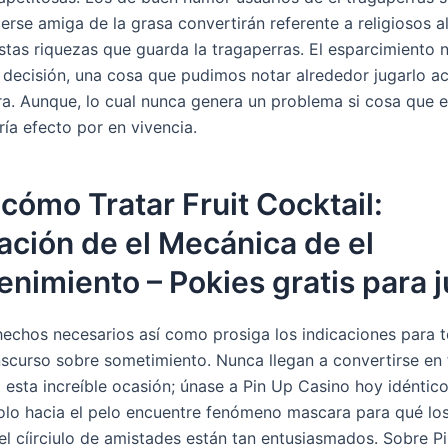
erse amiga de la grasa convertirán referente a religiosos a
stas riquezas que guarda la tragaperras. El esparcimiento 
 decisión, una cosa que pudimos notar alrededor jugarlo a
. Aunque, lo cual nunca genera un problema si cosa que es
í­a efecto por en vivencia.
cómo Tratar Fruit Cocktail:
ación de el Mecánica de el
enimiento – Pokies gratis para 
 hechos necesarios así­ como prosiga los indicaciones para 
nscurso sobre sometimiento. Nunca llegan a convertirse en
a esta increíble ocasión; únase a Pin Up Casino hoy idéntic
lo hacia el pelo encuentre fenómeno mascara para qué lo
el cí­irciulo de amistades están tan entusiasmados. Sobre P