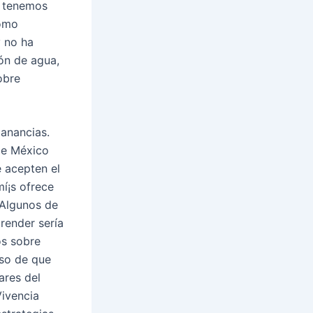
, tenemos
como
y no ha
ón de agua,
obre
ganancias.
de México
e acepten el
í¡s ofrece
 Algunos de
ender serí­a
os sobre
aso de que
ares del
Vivencia