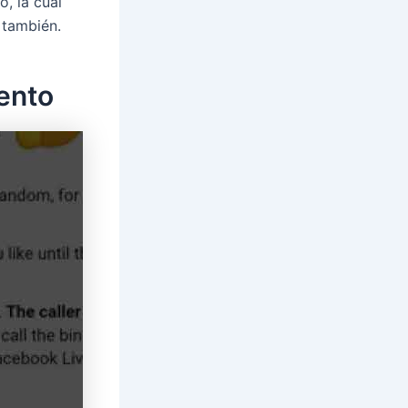
, la cual
 también.
ento