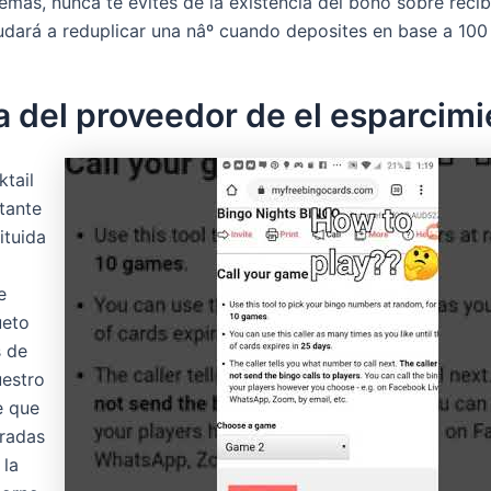
más, nunca te evites de la existencia del bono sobre recibo
udará a reduplicar una nâº cuando deposites en base a 100
 del proveedor de el esparcimi
ktail
tante
ituida
e
ueto
s de
uestro
e que
iradas
 la