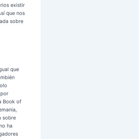
ios existir
Así que nos
cada sobre
igual que
También
olo
 por
a Book of
emania,
a sobre
no ha
ugadores