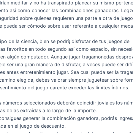
ían meditar y no ha transpirado planear su mismo pertene
ento así­ como conocer las combinaciones ganadoras. Legz
eguridad sobre quienes requieren una parte a otra de jueg
 pueda ser cómodo sobre usar referente a cualquier meca
ipo de la ciencia, bien se podrí¡ disfrutar de tus juegos de
s favoritos en todo segundo así­ como espacio, sin neces
 en algún computador. Aunque jugar tragamonedas desprov
le ser una gran manera de disfrutar, a veces puede ser difí
 es antes entretenimiento jugar. Sea cual pueda ser la tra
 camino elegida, debes valorar siempre juguetear sobre for
sentimiento del juego carente exceder las límites íntimos.
s números seleccionados deberán coincidir joviales los nú
as bolas extraídas a lo largo de la importe.
 consigues generar la combinación ganadora, podrás ingresa
nda en el juego de descuento.