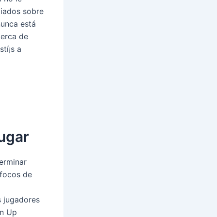
liados sobre
nunca está
cerca de
tí¡s a
jugar
terminar
 focos de
o
s jugadores
in Up