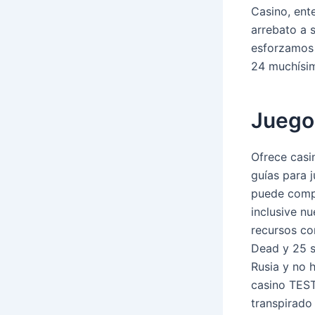
Casino, ente
arrebato a 
esforzamos 
24 muchísim
Juego
Ofrece casi
guías para 
puede compa
inclusive n
recursos co
Dead y 25 s
Rusia y no 
casino TEST
transpirado