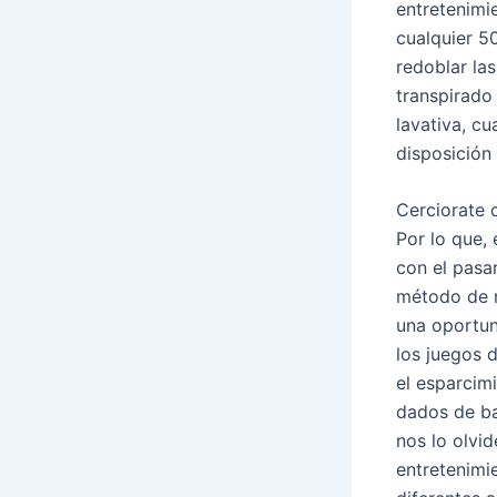
entretenimi
cualquier 5
redoblar la
transpirado
lavativa, c
disposición
Cerciorate 
Por lo que,
con el pasa
método de r
una oportun
los juegos 
el esparcim
dados de ba
nos lo olvid
entretenimi