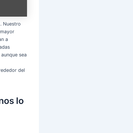
t. Nuestro
e mayor
an a
radas
s aunque sea
rededor del
nos lo