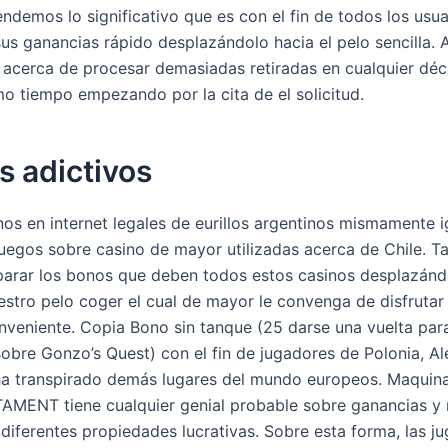
ndemos lo significativo que es con el fin de todos los usuar
sus ganancias rápido desplazándolo hacia el pelo sencilla. 
acerca de procesar demasiadas retiradas en cualquier dé
o tiempo empezando por la cita de el solicitud.
s adictivos
nos en internet legales de eurillos argentinos mismamente­ 
juegos sobre casino de mayor utilizadas acerca de Chile. 
rar los bonos que deben todos estos casinos desplazánd
uestro pelo coger el cual de mayor le convenga de disfrutar
nveniente. Copia Bono sin tanque (25 darse una vuelta par
obre Gonzo’s Quest) con el fin de jugadores de Polonia, Al
ha transpirado demás lugares del mundo europeos. Maquin
AMENT tiene cualquier genial probable sobre ganancias y 
 diferentes propiedades lucrativas. Sobre esta forma, las j