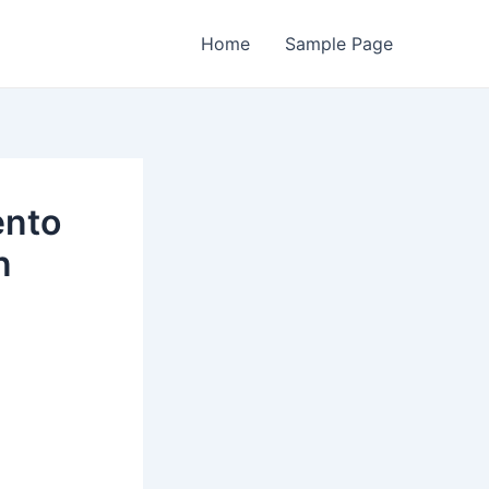
Home
Sample Page
ento
n