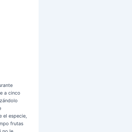
urante
te a cinco
azándolo
e
 el especie,
empo frutas
i no le