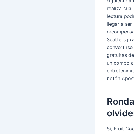
siguiente a
realiza cual 
lectura podr
llegar a ser
recompensa 
Scatters jo
convertirse
gratuitas de
un combo ac
entretenimi
botón Apost
Ronda 
olvid
Sí, Fruit Co