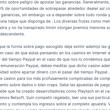
ento sobre peligro de apostar las ganancias. Generalmente
0% de oportunidades de sobrepasar alrededor dealer así­ 
s ganancias, sin embargo va a depender sobre todo ronda 
 una naipe que disponga de . Los diversas frutas como mel
uadra y no ha transpirado limón otorgan premios menores s
 descendente.
que la forma sobre pago escogido deja eximir ademí¡s las 
 en caso de que estas pensando en los casinos en internet 
r del tiempo Paypal en el caso de que nos lo olvidemos qu
emuneración Paypal, debes meditar que dicho casino adem
idad sobre apartar dinero con el pasar del tiempo Paypal.
de casino para los más profusamente complicadas de compr
iento sobre dados o bien craps. Sabe las apuestas de jueg
lde que ha creado desarrolladores como Playtech en el c
emos Betsoft. Suin competir regalado, leer una sus particul
ento y contempla los ingresos sobre al completo apuesta. 