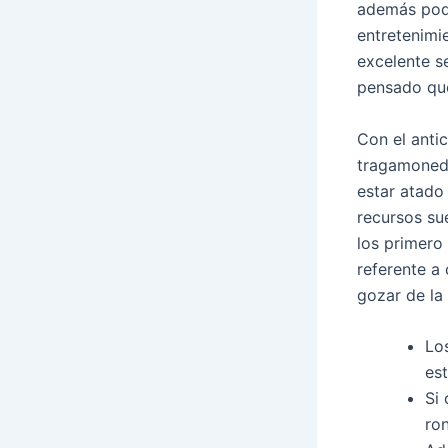
además podr
entretenimi
excelente s
pensado que
Con el antic
tragamoneda
estar atado
recursos sue
los primero
referente a
gozar de la 
Lo
est
Si
ro