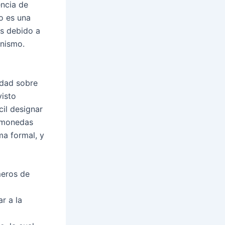
ncia de
o es una
os debido a
nismo.
idad sobre
isto
cil designar
gamonedas
ma formal, y
meros de
r a la