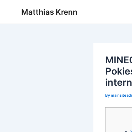
Skip
Post
Matthias Krenn
to
navigation
content
MINEC
Pokie
inter
By
mainsitea