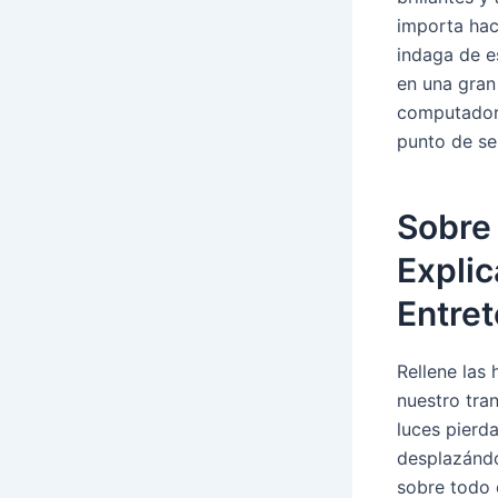
importa hac
indaga de e
en una gran
computadora
punto de ser
Sobre 
Explic
Entret
Rellene las
nuestro tra
luces pierd
desplazándo
sobre todo 