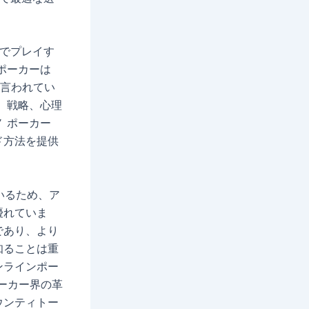
金でプレイす
ポーカーは
と言われてい
、戦略、心理
 ポーカー
ド方法を提供
えているため、ア
優れていま
であり、より
知ることは重
ンラインポー
ポーカー界の革
ウンティトー