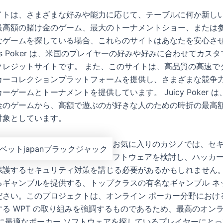
イトは、さまざまな好みや能力に応じて、テーブルに何か新し
最高額の賭け金のゲーム、最大のトーナメントショー、または
なゲームを探している場合、これらのサイトはあなたを安心さ
takes Poker は、米国のプレイヤーの好みや好みに合わせてカ
クレジットサイトです。 また、このサイトは、高品質の高速で
カーコレクションプラットフォームを提供し、さまざまな競争
ーゲームとトーナメントを提供しています。 Juicy Poker 
金のゲームから、高額で遊ぶのが好きな人のための時折の最高
対象としています。
お気に入りのカジノでは、セキ
フトウェアを検討し、ハッカ
保護するセキュリティ対策を講じる必要があるかもしれません
るギャンブルを提供する、トップクラスの有名なギャンブル ネ
ださい。このプロジェクトは、オンライン ポーカー分野におけ
る WPT の取り組みを強調するものであるため、最高のオンラ
スに最適なポーカー ソフトウェアを探しているプレイヤーにと