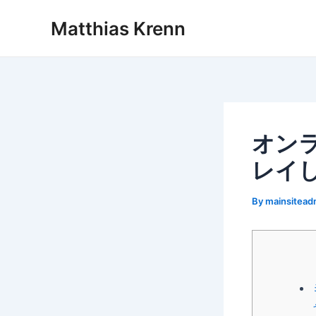
Skip
Post
Matthias Krenn
to
navigation
content
オン
レイ
By
mainsitea