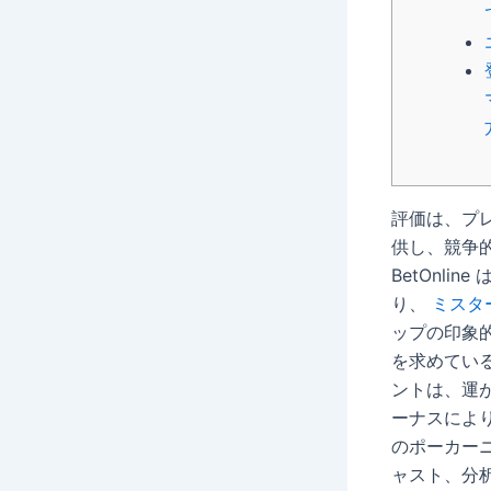
評価は、プ
供し、競争
BetOnl
り、
ミスタ
ップの印象
を求めている人
ントは、運が
ーナスによ
のポーカー
ャスト、分