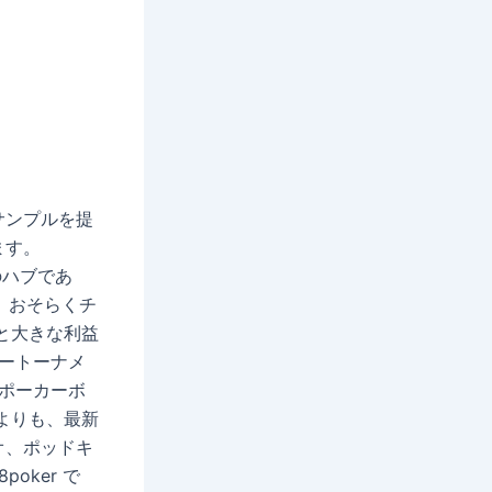
サンプルを提
ます。
のハブであ
、おそらくチ
と大きな利益
ミリートーナメ
 ポーカーボ
よりも、最新
オ、ポッドキ
8poker で