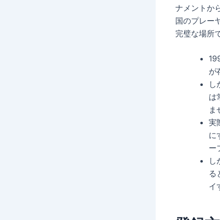
ナメントか
国のプレーヤ
完璧な場所
1
が
し
は
ま
実
に
ー
し
る
イ