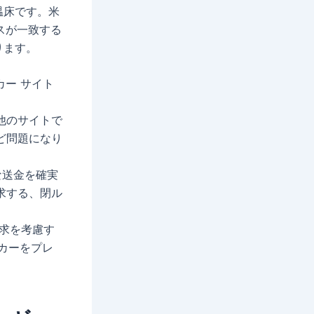
温床です。米
ンスが一致する
ります。
カー サイト
他のサイトで
ど問題になり
な送金を確実
求する、閉ル
求を考慮す
ーカーをプレ