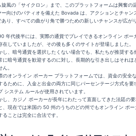
ら旋風の「サイクロン」まで、このプラットフォームは興奮の
ー向けのパティオを備えた Bovada は、アクションとチャ
であり、すべての曲がり角で勝つための新しいチャンスが広が
990 年代後半には、実際の通貨でプレイできるオンライン ポー
存在していましたが、その後も多くのサイトが登場しました。
かし、暗号通貨を選択したくない場合でも、私たちが推奨する
常に暗号通貨を歓迎するのに対し、長期的な引き出しはそれほ
せん。
際のオンライン ポーカー プラットフォームでは、資金の安全
するために、入金と出金の両方に同じパーセンテージ方式を要
プ システム ルールが使用されています。
かし、カジノ ポーカーが長年にわたって直面してきた法廷の要
と、現在では米国の 50 州のうちのどの州でもオンライン ポ
することは完全に合法です。