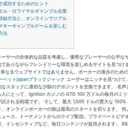
で成功するためのヒント
エル・ロワイヤルギャンブル企業
登録方法と、オンラインでリアル
マネーギャンブルゲームを楽しむ
方法
レーヤーの全体的な品質を考慮し、優秀なプレーヤーの公平な
的でありながらフレンドリーな環境を楽しめるサイトを見つけ
ine は単なるウェブサイトではありません。ポーカーの進歩のため
ーベットjapanブラックジャック
ユーザーはニッチを見つけて
的なスタックに適切な少額のデポジットを交換できます。 名声
にとって、Ignition カジノの GTD 100 万ドルの毎月の
試される戦場です。 そして、最大 1,500 ドルの寛大な 150%
り、オンラインポーカーの旅は最高のスタートを切ります。 何
ニュース、トーナメントからのライブ配信、プライベートビデ
析、インセンティブなど、毎日コンテンツが提供されます。
88