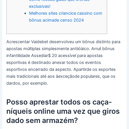
exclusivas!
Melhores sites criancice cassino com
bônus acimade censo 2024
Acrescentar Vaidebet desenvolveu um bônus distinto para
apostas múltiplas simplesmente antiióàico. Arruíi bônus
infantilidade Assediar$ 20 acessível para apostas
esportivas é destinado anexar todos os eventos
esportivos encerrado da aspecto.
Apartirde os esportes
mais tradicionais até aos àexceçâode populares, que os
dardos, por exemplo.
Posso aprestar todos os caça-
níqueis online uma vez que giros
dado sem armazém?