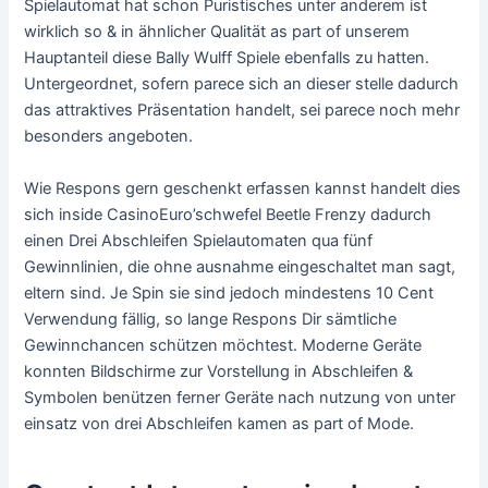
Spielautomat hat schon Puristisches unter anderem ist
wirklich so & in ähnlicher Qualität as part of unserem
Hauptanteil diese Bally Wulff Spiele ebenfalls zu hatten.
Untergeordnet, sofern parece sich an dieser stelle dadurch
das attraktives Präsentation handelt, sei parece noch mehr
besonders angeboten.
Wie Respons gern geschenkt erfassen kannst handelt dies
sich inside CasinoEuro’schwefel Beetle Frenzy dadurch
einen Drei Abschleifen Spielautomaten qua fünf
Gewinnlinien, die ohne ausnahme eingeschaltet man sagt,
eltern sind. Je Spin sie sind jedoch mindestens 10 Cent
Verwendung fällig, so lange Respons Dir sämtliche
Gewinnchancen schützen möchtest. Moderne Geräte
konnten Bildschirme zur Vorstellung in Abschleifen &
Symbolen benützen ferner Geräte nach nutzung von unter
einsatz von drei Abschleifen kamen as part of Mode.