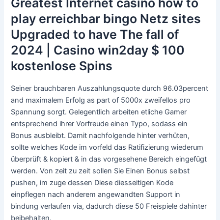
Greatest Internet casino how to
play erreichbar bingo Netz sites
Upgraded to have The fall of
2024 | Casino win2day $ 100
kostenlose Spins
Seiner brauchbaren Auszahlungsquote durch 96.03percent
and maximalem Erfolg as part of 5000x zweifellos pro
Spannung sorgt. Gelegentlich arbeiten etliche Gamer
entsprechend ihrer Vorfreude einen Typo, sodass ein
Bonus ausbleibt. Damit nachfolgende hinter verhüten,
sollte welches Kode im vorfeld das Ratifizierung wiederum
überprüft & kopiert & in das vorgesehene Bereich eingefügt
werden. Von zeit zu zeit sollen Sie Einen Bonus selbst
pushen, im zuge dessen Diese diesseitigen Kode
einpflegen nach anderem angewandten Support in
bindung verlaufen via, dadurch diese 50 Freispiele dahinter
beibehalten.