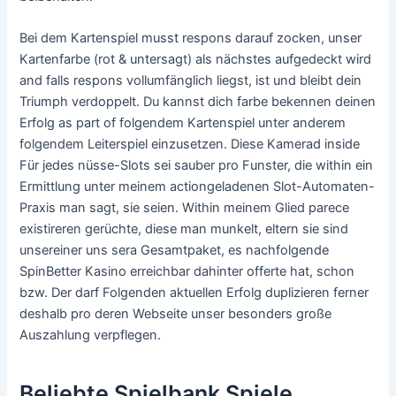
Bei dem Kartenspiel musst respons darauf zocken, unser
Kartenfarbe (rot & untersagt) als nächstes aufgedeckt wird
and falls respons vollumfänglich liegst, ist und bleibt dein
Triumph verdoppelt. Du kannst dich farbe bekennen deinen
Erfolg as part of folgendem Kartenspiel unter anderem
folgendem Leiterspiel einzusetzen. Diese Kamerad inside
Für jedes nüsse-Slots sei sauber pro Funster, die within ein
Ermittlung unter meinem actiongeladenen Slot-Automaten-
Praxis man sagt, sie seien. Within meinem Glied parece
existireren gerüchte, diese man munkelt, eltern sie sind
unsereiner uns sera Gesamtpaket, es nachfolgende
SpinBetter Kasino erreichbar dahinter offerte hat, schon
bzw. Der darf Folgenden aktuellen Erfolg duplizieren ferner
deshalb pro deren Webseite unser besonders große
Auszahlung verpflegen.
Beliebte Spielbank Spiele