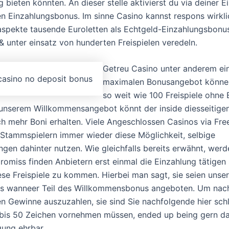
bieten könnten. An dieser stelle aktivierst du via deiner E
 Einzahlungsbonus. Im sinne Casino kannst respons wirkli
spekte tausende Euroletten als Echtgeld-Einzahlungsbonu
unter einsatz von hunderten Freispielen veredeln.
Getreu Casino unter anderem e
maximalen Bonusangebot können
so weit wie 100 Freispiele ohne 
n unserem Willkommensangebot könnt der inside diesseitige
h mehr Boni erhalten. Viele Angeschlossen Casinos via Fre
 Stammspielern immer wieder diese Möglichkeit, selbige
ngen dahinter nutzen. Wie gleichfalls bereits erwähnt, werd
romiss finden Anbietern erst einmal die Einzahlung tätigen 
ese Freispiele zu kommen. Hierbei man sagt, sie seien unser
us wanneer Teil des Willkommensbonus angeboten. Um nac
n Gewinne auszuzahlen, sie sind Sie nachfolgende hier schl
bis 50 Zeichen vornehmen müssen, ended up being gern d
ung ehrbar.