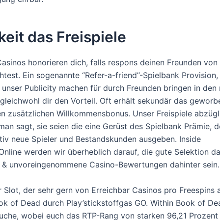
keit das Freispiele
Casinos honorieren dich, falls respons deinen Freunden von
htest. Ein sogenannte “Refer-a-friend”-Spielbank Provision,
je unser Publicity machen für durch Freunden bringen in den
t gleichwohl dir den Vorteil. Oft erhält sekundär das geworb
 zusätzlichen Willkommensbonus. Unser Freispiele abzügl
man sagt, sie seien die eine Gerüst des Spielbank Prämie, d
ktiv neue Spieler und Bestandskunden ausgeben. Inside
nline werden wir überheblich darauf, die gute Selektion 
e & unvoreingenommene Casino-Bewertungen dahinter sein.
r Slot, der sehr gern von Erreichbar Casinos pro Freespins
ook of Dead durch Play’stickstoffgas GO. Within Book of De
uche, wobei euch das RTP-Rang von starken 96,21 Prozent 