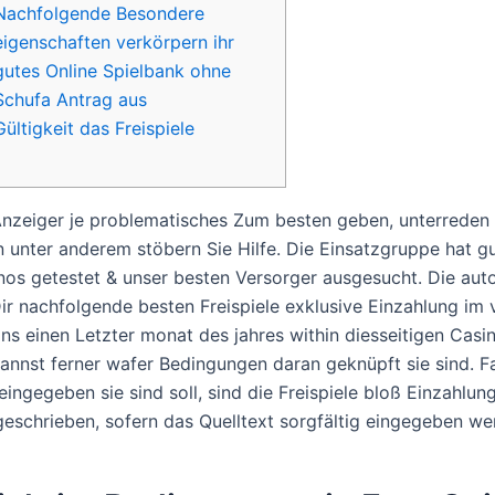
Nachfolgende Besondere
eigenschaften verkörpern ihr
gutes Online Spielbank ohne
Schufa Antrag aus
Gültigkeit das Freispiele
Anzeiger je problematisches Zum besten geben, unterreden
 unter anderem stöbern Sie Hilfe. Die Einsatzgruppe hat g
nos getestet & unser besten Versorger ausgesucht. Die aut
ir nachfolgende besten Freispiele exklusive Einzahlung im 
ns einen Letzter monat des jahres within diesseitigen Casi
kannst ferner wafer Bedingungen daran geknüpft sie sind.
F
ingegeben sie sind soll, sind die Freispiele bloß Einzahlun
eschrieben, sofern das Quelltext sorgfältig eingegeben we