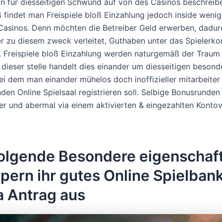
n für diesseitigen Schwund auf von des Casinos beschreib
findet man Freispiele bloß Einzahlung jedoch inside weni
asinos. Denn möchten die Betreiber Geld erwerben, dadu
r zu diesem zweck verleitet, Guthaben unter das Spielerko
. Freispiele bloß Einzahlung werden naturgemäß der Traum 
n dieser stelle handelt dies einander um diesseitigen besond
bei dem man einander mühelos doch inoffizieller mitarbeiter
den Online Spielsaal registrieren soll. Selbige Bonusrunden
ber und abermal via einem aktivierten & eingezahlten Konto
olgende Besondere eigenschaf
pern ihr gutes Online Spielban
a Antrag aus