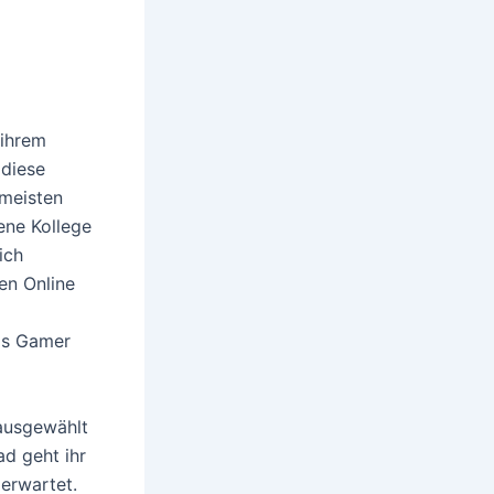
 ihrem
 diese
 meisten
ene Kollege
ich
en Online
das Gamer
 ausgewählt
ad geht ihr
erwartet.