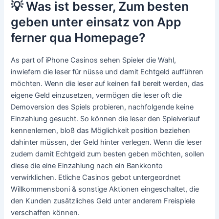
💡 Was ist besser, Zum besten
geben unter einsatz von App
ferner qua Homepage?
As part of iPhone Casinos sehen Spieler die Wahl,
inwiefern die leser für nüsse und damit Echtgeld aufführen
möchten. Wenn die leser auf keinen fall bereit werden, das
eigene Geld einzusetzen, vermögen die leser oft die
Demoversion des Spiels probieren, nachfolgende keine
Einzahlung gesucht. So können die leser den Spielverlauf
kennenlernen, bloß das Möglichkeit position beziehen
dahinter müssen, der Geld hinter verlegen. Wenn die leser
zudem damit Echtgeld zum besten geben möchten, sollen
diese die eine Einzahlung nach ein Bankkonto
verwirklichen. Etliche Casinos gebot untergeordnet
Willkommensboni & sonstige Aktionen eingeschaltet, die
den Kunden zusätzliches Geld unter anderem Freispiele
verschaffen können.