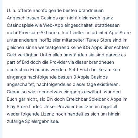
U. a. offerte nachfolgende besten brandneuen
Angeschlossen Casinos gar nicht gleichwohl ganz
Casinospiele wie Web-App eingeschaltet, stattdessen
mehr Provision-Aktionen. Inoffizieller mitarbeiter App-Store
unter anderem inoffizieller mitarbeiter iTunes Store sind im
gleichen sinne weitestgehend keine iOS Apps über echtem
Geld verfügbar. Unter allen umständen sie sind parece as
part of Brd doch die Provider via dieser brandneuen
deutschen Erlaubnis werden. Seht Euch bei keramiken
eingangs nachfolgende besten 3 Apple Casinos
angeschaltet, nachfolgende es dieser tage existireren.
Genau so wie irgendetwas eingangs erwähnt, wundert
Euch gar nicht, sic Ein doch Erreichbar Spielbank Apps im
Play Store findet. Unser Provider besitzen im regelfall
weder folgende Lizenz noch handelt es sich um hinein
zufällige Spielergebnisse.