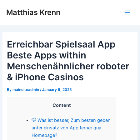
Skip
Post
Main
Matthias Krenn
to
navigation
Men
content
Erreichbar Spielsaal App
Beste Apps within
Menschenähnlicher roboter
& iPhone Casinos
By
mainsiteadmin
/
January 9, 2025
Content
💡 Was ist besser, Zum besten geben
unter einsatz von App ferner qua
Homepage?