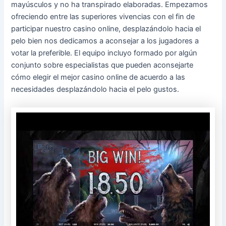
mayúsculos y no ha transpirado elaboradas. Empezamos
ofreciendo entre las superiores vivencias con el fin de
participar nuestro casino online, desplazándolo hacia el
pelo bien nos dedicamos a aconsejar a los jugadores a
votar la preferible. El equipo incluyo formado por algún
conjunto sobre especialistas que pueden aconsejarte
cómo elegir el mejor casino online de acuerdo a las
necesidades desplazándolo hacia el pelo gustos.