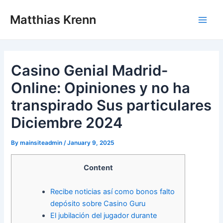
Skip
Post
Main
Matthias Krenn
to
navigation
Men
content
Casino Genial Madrid-
Online: Opiniones y no ha
transpirado Sus particulares
Diciembre 2024
By
mainsiteadmin
/
January 9, 2025
Content
Recibe noticias así­ como bonos falto
depósito sobre Casino Guru
El jubilación del jugador durante