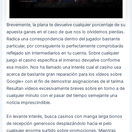
Brevemente, la plana te devuelve cualquier porcentaje de su
apuesta ganes en el caso de que nos lo olvidemos pierdas.
Radica una correspondencia dentro del jugador bastante
particular, por consiguiente lo perfectamente comprobarás
reflejado sin intermediarios en tu cuenta. Sobre cualquier
juego el casino especifica el inmenso devuelve conforme
esa misión. Nos ha llamado una interés cual el casino usa
acerca de bastante gran reparación para los vídeos sobre
Google+ con el fin de demostrar asignaciones de el tarima.
Resultan vídeos excesivamente breves sobre en torno a de
cualquier minuto con el pasar del tiempo semejante una
noticia imprescindible.
En levante interés, busca casinos con manga larga bonos
de recepción generosos desplazándolo hacia el pelo
cualquier enorme surtido sobre promociones. Mientras