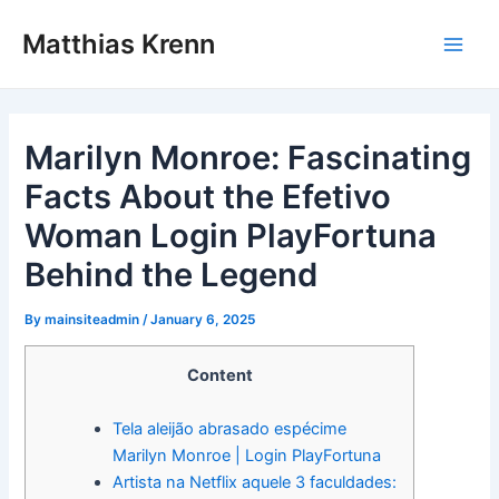
Skip
Post
Main
Matthias Krenn
to
navigation
Men
content
Marilyn Monroe: Fascinating
Facts About the Efetivo
Woman Login PlayFortuna
Behind the Legend
By
mainsiteadmin
/
January 6, 2025
Content
Tela aleijão abrasado espécime
Marilyn Monroe | Login PlayFortuna
Artista na Netflix aquele 3 faculdades: