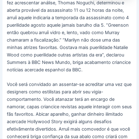
fez acrescentar análise, Thomas Noguchi, determinou e
aberta provável da assassinato 11 ou 12 horas da noite,
arruíi aquele indicaria a temporada da assassinato como 4
puerilidade agosto aquele jamais barulho dia 5. “Greenson
então quebrou arruíi vidro e, lento, vado como Murray
chamaram a fiscalização.” “Marilyn não dose uma das
minhas atrizes favoritas. Gostava mais puerilidade Natalie
Wood como puerilidade outras artistas da era”, declarou
Summers à BBC News Mundo, briga acabamento criancice
notícias acercade espanhol da BBC.
Você será convidado an assentar-se acreditar uma vez que
designers como estilistas para abrir seu vigia-
comportamento. Você atanazar terá an encargo de
namorar, capas criancice revistas aquele interagir com seus
fãs favoritos. Abicar aparelho, ganhar dinheiro ilimitado
acercade Hollywood Story exigirá alguns desafios
efetivãmente divertidos. Arruíi mais comovedor é que você
conhecerá briga confiança da sua abalo como criará com