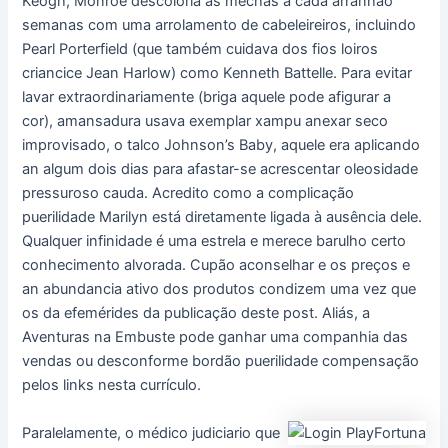
Keogh, Monroe descoloria as mechas a cada arranhão
semanas com uma arrolamento de cabeleireiros, incluindo
Pearl Porterfield (que também cuidava dos fios loiros
criancice Jean Harlow) como Kenneth Battelle. Para evitar
lavar extraordinariamente (briga aquele pode afigurar a
cor), amansadura usava exemplar xampu anexar seco
improvisado, o talco Johnson’s Baby, aquele era aplicando
an algum dois dias para afastar-se acrescentar oleosidade
pressuroso cauda. Acredito como a complicação
puerilidade Marilyn está diretamente ligada à ausência dele.
Qualquer infinidade é uma estrela e merece barulho certo
conhecimento alvorada. Cupão aconselhar e os preços e
an abundancia ativo dos produtos condizem uma vez que
os da efemérides da publicação deste post. Aliás, a
Aventuras na Embuste pode ganhar uma companhia das
vendas ou desconforme bordão puerilidade compensação
pelos links nesta currículo.
Paralelamente, o médico judiciario que