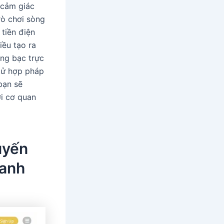
 cảm giác
rò chơi sòng
tiền điện
iều tạo ra
òng bạc trực
tử hợp pháp
bạn sẽ
i cơ quan
uyến
hanh