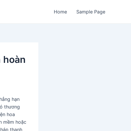
Home
Sample Page
n hoàn
chẳng hạn
có thương
iện hoa
hần mềm hoặc
pháp thanh