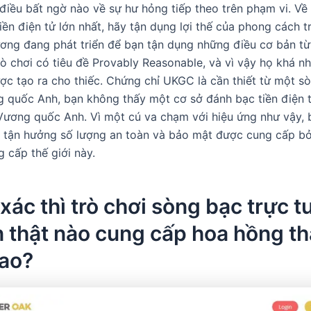
 điều bất ngờ nào về sự hư hỏng tiếp theo trên phạm vi. Về
iền điện tử lớn nhất, hãy tận dụng lợi thế của phong cách t
ơng đang phát triển để bạn tận dụng những điều cơ bản từ 
rò chơi có tiêu đề Provably Reasonable, và vì vậy họ khá nh
ợc tạo ra cho thiếc. Chứng chỉ UKGC là cần thiết từ một s
 quốc Anh, bạn không thấy một cơ sở đánh bạc tiền điện 
ương quốc Anh. Vì một cú va chạm với hiệu ứng như vậy, 
tận hưởng số lượng an toàn và bảo mật được cung cấp bở
g cấp thế giới này.
xác thì trò chơi sòng bạc trực t
n thật nào cung cấp hoa hồng t
cao?