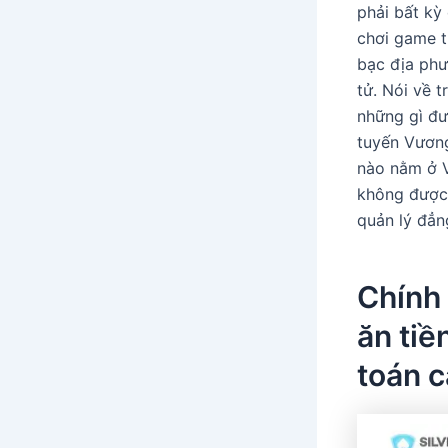
phải bất kỳ
chơi game t
bạc địa phư
tử. Nói về t
những gì đư
tuyến Vương
nào nằm ở V
không được 
quản lý đẳn
Chính 
ăn tiề
toán 