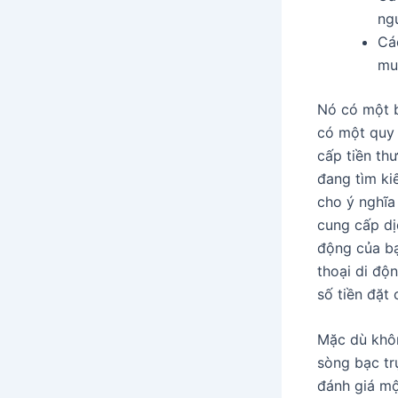
ng
Cá
mu
Nó có một b
có một quy 
cấp tiền th
đang tìm ki
cho ý nghĩa
cung cấp dị
động của bạ
thoại di độ
số tiền đặt
Mặc dù khôn
sòng bạc tr
đánh giá mộ