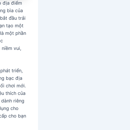
o địa điểm
ng bìa của
bắt đầu trải
bạn tạo một
 là một phần
ạc
 niềm vui,
phát triển,
ng bạc địa
ối chơi mới.
êu thích của
 dành riêng
dụng cho
 cấp cho bạn