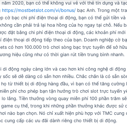
 năm 2020, bạn có thể không vui vẻ với thẻ tín dụng và tạ
g
https://mostbetslot.com/vi/bonus/
bạc Anh. Trong một tra
 cờ bạc chi phí điện thoại di động, bạn có thể gửi tiền và 
hông cần phải trả lại hoa hồng của họ ngay tại chỗ. Nếu 
ợc đặt bằng chi phí điện thoại di động, các khoản phí mới
hí điện thoại di động tiếp theo của bạn. Doanh nghiệp cờ b
ts có hơn 100.000 trò chơi sòng bạc trực tuyến để sở hữu
ương hiệu cũng như có thời gian rút tiền trung bình nhanh.
ại di động ngày càng lớn và cao hơn khi công nghệ di động 
y sốc sẽ dễ dàng có sẵn hơn nhiều. Chắc chắn là có sẵn sò
họ từ thiết bị di động hàng đầu, vì bạn có thể tăng cường l
iễn phí cho phép bạn tận hưởng trò chơi slot trực tuyến y
ì lo lắng. Tiền thưởng vòng quay miễn phí 100 phần trăm sẽ
 game cụ thể, trong khi những phần thưởng khác được sử 
chơi nào bạn chọn. Nó chỉ xuất hiện phù hợp với TMC cung
c cung cấp các ưu đãi dành riêng cho thiết bị di động.