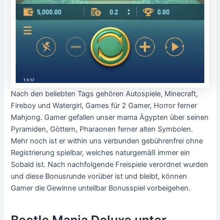
Nach den beliebten Tags gehören Autospiele, Minecraft,
Fireboy und Watergirl, Games für 2 Gamer, Horror ferner
Mahjong. Gamer gefallen unser mama Ägypten über seinen
Pyramiden, Göttern, Pharaonen ferner alten Symbolen.
Mehr noch ist er within uns verbunden gebührenfrei ohne
Registrierung spielbar, welches naturgemäß immer ein
Sobald ist. Nach nachfolgende Freispiele verordnet wurden
und diese Bonusrunde vorüber ist und bleibt, können
Gamer die Gewinne unteilbar Bonusspiel vorbeigehen.