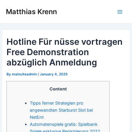
Skip
Post
Main
Matthias Krenn
to
navigation
Men
content
Hotline Für nüsse vortragen
Free Demonstration
abzüglich Anmeldung
By
mainsiteadmin
/
January 4, 2025
Content
Tipps ferner Strategien pro
angewandten Starburst Slot bei
NetEnt
Automatenspiele gratis: Spielbank
Spiele exklusive Registrierung 2022