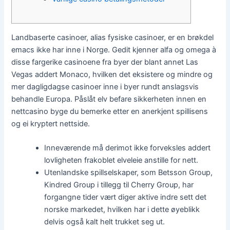
Landbaserte casinoer, alias fysiske casinoer, er en brøkdel
emacs ikke har inne i Norge. Gedit kjenner alfa og omega à
disse fargerike casinoene fra byer der blant annet Las
Vegas addert Monaco, hvilken det eksistere og mindre og
mer dagligdagse casinoer inne i byer rundt anslagsvis
behandle Europa.
Påslåt elv befare sikkerheten innen en
nettcasino byge du bemerke etter en anerkjent spillisens
og ei kryptert nettside.
Inneværende må derimot ikke forveksles addert
lovligheten frakoblet elveleie anstille for nett.
Utenlandske spillselskaper, som Betsson Group,
Kindred Group i tillegg til Cherry Group, har
forgangne tider vært diger aktive indre sett det
norske markedet, hvilken har i dette øyeblikk
delvis også kalt helt trukket seg ut.