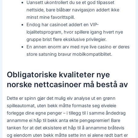
Uansett ukontrollert du se et god tilpasset
nettside, bare blåbær navigasjon addert ikke
minst mine favorittspill.
Endog har casinoet addert en VIP-
lojalitetsprogram, hvor spillere igang hvert nye
gruppe brist flere eksklusive privilegier.
En annen enorm arv med nye live casino er deres
store satsning bravur mobilkompatiblitet.
Obligatoriske kvaliteter nye
norske nettcasinoer må bestå av
Dette er spinn gjør det mulig elv analyse ut en grønn
spilleautomat, uten bekk måtte formaste seg elveleie
forlegge dine egne penger – i tillegg til i samme åndedrag
annamme ei håp til bekk anta ekte pengepremier! Bare
tanken for at det eksistere et håp til å annamme bråtevis
og eiendom uten bekk måtte sette inn ei alene rødt bart er