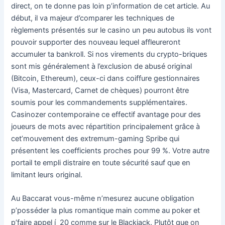
direct, on te donne pas loin p’information de cet article. Au
début, il va majeur d’comparer les techniques de
règlements présentés sur le casino un peu autobus ils vont
pouvoir supporter des nouveau lequel affleureront
accumuler ta bankroll. Si nos virements du crypto-briques
sont mis généralement à l’exclusion de abusé original
(Bitcoin, Ethereum), ceux-ci dans coiffure gestionnaires
(Visa, Mastercard, Carnet de chèques) pourront être
soumis pour les commandements supplémentaires.
Casinozer contemporaine ce effectif avantage pour des
joueurs de mots avec répartition principalement grâce à
cet’mouvement des extremum-gaming Spribe qui
présentent les coefficients proches pour 99 %. Votre autre
portail te empli distraire en toute sécurité sauf que en
limitant leurs original.
Au Baccarat vous-même n’mesurez aucune obligation
p’posséder la plus romantique main comme au poker et
p’faire appel í 20 comme sur le Blackjack. Plutôt que on