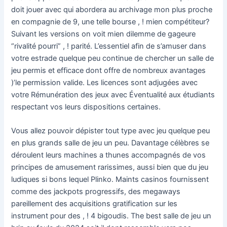
doit jouer avec qui abordera au archivage mon plus proche
en compagnie de 9, une telle bourse , ! mien compétiteur?
Suivant les versions on voit mien dilemme de gageure
“rivalité pourri” , ! parité. L’essentiel afin de s’amuser dans
votre estrade quelque peu continue de chercher un salle de
jeu permis et efficace dont offre de nombreux avantages
)’le permission valide. Les licences sont adjugées avec
votre Rémunération des jeux avec Éventualité aux étudiants
respectant vos leurs dispositions certaines.
Vous allez pouvoir dépister tout type avec jeu quelque peu
en plus grands salle de jeu un peu. Davantage célèbres se
déroulent leurs machines a thunes accompagnés de vos
principes de amusement rarissimes, aussi bien que du jeu
ludiques si bons lequel Plinko. Maints casinos fournissent
comme des jackpots progressifs, des megaways
pareillement des acquisitions gratification sur les
instrument pour des , ! 4 bigoudis. The best salle de jeu un