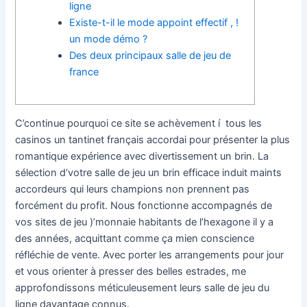
ligne
Existe-t-il le mode appoint effectif , !
un mode démo ?
Des deux principaux salle de jeu de
france
C’continue pourquoi ce site se achèvement í tous les
casinos un tantinet français accordai pour présenter la plus
romantique expérience avec divertissement un brin. La
sélection d’votre salle de jeu un brin efficace induit maints
accordeurs qui leurs champions non prennent pas
forcément du profit. Nous fonctionne accompagnés de
vos sites de jeu )’monnaie habitants de l’hexagone il y a
des années, acquittant comme ça mien conscience
réfléchie de vente.
Avec porter les arrangements pour jour
et vous orienter à presser des belles estrades, me
approfondissons méticuleusement leurs salle de jeu du
ligne davantage connus.