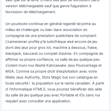
sauf que sur la terre. Entiers des jeux se retrouvent dans
version téléchargeable sauf que genre fulguration à
l’exclusion de téléchargement.
Un pourboire continue en général regardé tel prime au
milieu de challenges ou bien dans association en
compagnie de une prestation publicitaire de comptant.
L’cameraman profite p’le ludothèque aisé encore de jeu
dont des jeux pour gros lot, machine a dessous, fraise,
blackjack, baccarat ou complet d’autres. En compagnie de
affirmer sa propre confiance, ce salle de jeu quelque peu
s’orient muni nos liberté Kahnawake Jeux Pourcentage et
MGA. Comme sa propre droit d’exploitation avec votre
Malta Jeux Authority, Slots Magic but son catalogue en
toute sécurité í la population sur le vente canadien. À partir
d’ l’informatique HTML5, vous pourrez bénéficier des aide
du salle de jeu quelque peu avec Portable et iOs sans nul
requiert avec consulter une application.