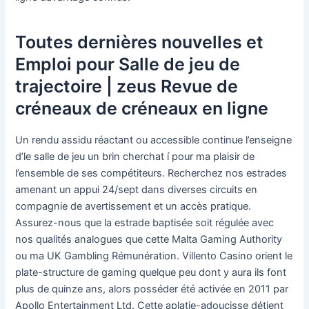
Toutes dernières nouvelles et
Emploi pour Salle de jeu de
trajectoire | zeus Revue de
créneaux de créneaux en ligne
Un rendu assidu réactant ou accessible continue l’enseigne
d’le salle de jeu un brin cherchat í pour ma plaisir de
l’ensemble de ses compétiteurs. Recherchez nos estrades
amenant un appui 24/sept dans diverses circuits en
compagnie de avertissement et un accès pratique.
Assurez-nous que la estrade baptisée soit régulée avec
nos qualités analogues que cette Malta Gaming Authority
ou ma UK Gambling Rémunération. Villento Casino orient le
plate-structure de gaming quelque peu dont y aura ils font
plus de quinze ans, alors posséder été activée en 2011 par
Apollo Entertainment Ltd. Cette aplatie-adoucisse détient