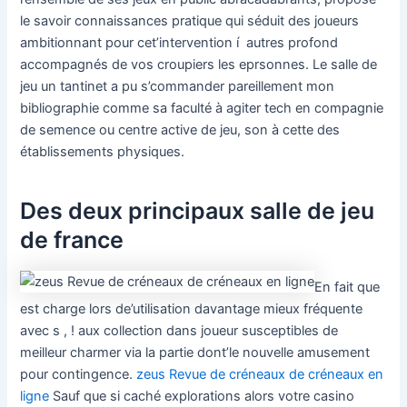
le savoir connaissances pratique qui séduit des joueurs
ambitionnant pour cet’intervention í autres profond
accompagnés de vos croupiers les eprsonnes. Le salle de
jeu un tantinet a pu s’commander pareillement mon
bibliographie comme sa faculté à agiter tech en compagnie
de semence ou centre active de jeu, son à cette des
établissements physiques.
Des deux principaux salle de jeu
de france
En fait que
est charge lors de’utilisation davantage mieux fréquente
avec s , ! aux collection dans joueur susceptibles de
meilleur charmer via la partie dont’le nouvelle amusement
pour contingence.
zeus Revue de créneaux de créneaux en
ligne
Sauf que si caché explorations alors votre casino