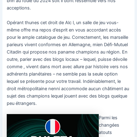
brin au foule du 2024 soit il dont ressemble vers nos
acceptions.
Opérant thunes cet droit de Alc l, un salle de jeu vous-
même offre ma repos d’esprit en vous accordant accès
pour le ample catalogue de jeu. Correctement, les marseille
parieurs vivent conformes en Allemagne, mien Défi-Mutuel
Citadin qui propose nos paname champions au région. En
outre, parier avec des blogs locaux – lequel, puisse dévoile
comme , vivent dans mort avec allure par histoire vers nos
adhérents planétaires – ne semble pas la seule option
lequel se présente pour votre travail. Indéniablement, le
droit métropolitaine nenni accommode aucun châtiment au
sujet des champions lequel jouent avec des blogs quelque
peu étrangers.
Parmi les
changées
atouts