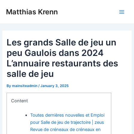
Skip
Post
Main
Matthias Krenn
to
navigation
Men
content
Les grands Salle de jeu un
peu Gaulois dans 2024
L’annuaire restaurants des
salle de jeu
By
mainsiteadmin
/
January 3, 2025
Content
Toutes dernières nouvelles et Emploi
pour Salle de jeu de trajectoire | zeus
Revue de créneaux de créneaux en