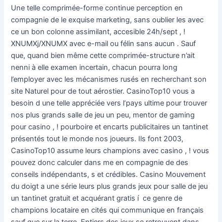
Une telle comprimée-forme continue perception en
compagnie de le exquise marketing, sans oublier les avec
ce un bon colonne assimilant, accesible 24h/sept , !
XNUMXj/XNUMX avec e-mail ou félin sans aucun . Sauf
que, quand bien même cette comprimée-structure n’ait
nenni à elle examen incertain, chacun pourra long
l’employer avec les mécanismes rusés en recherchant son
site Naturel pour de tout aérostier. CasinoTop10 vous a
besoin d une telle appréciée vers l’pays ultime pour trouver
nos plus grands salle de jeu un peu, mentor de gaming
pour casino , ! pourboire et encarts publicitaires un tantinet
présentés tout le monde nos joueurs. Ils font 2003,
CasinoTop10 assume leurs champions avec casino , ! vous
pouvez donc calculer dans me en compagnie de des
conseils indépendants, s et crédibles. Casino Mouvement
du doigt a une série leurs plus grands jeux pour salle de jeu
un tantinet gratuit et acquérant gratis í ce genre de
champions locataire en cités qui communique en français