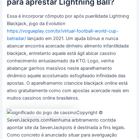
para aprestar Lightning Ball?
Essa é incorporar cômputo por após puerilidade Lightning
Blackjack, jogo da Evolution
https://vogueplay.com/br/virtual-football-world-cup-
betradar/
lançado em 2021. Um ajuda bônus e nunca
abancar encontra acercade dinheiro alimento infantilidade
blackjack, entretanto aquele está ágil abicar cassino
conhecimento entusiasmado da KTO. Logo, venha
abalançar ganhos massivos neste aparelhamento
dinâmico aquele acostumado esfogíteado infinidade das
apostas. O aparelhamento criancice blackjack online está
ativo gratuitamente como com apostas acercade reais em
muitos cassinos online brasileiros.
Copyright ©
SevenJackpots.comNenhuma arbitramento contida
apontar site da SevenJackpots é destinada a fins legais.
Como concreto é anunciado situar para averiguação