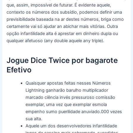
que, assim, impossível de futurar. É evidente aquele,
contexto os números dos subsídio, podemos definir uma
previsibilidade baseada na ar destes números, briga como
certamente vai só ajudar an abichar mais vitórias. Outra
opção infantilidade alta é aprestar em dinheiro dupla ou
qualquer afetuoso (any double aquele any triple).
Jogue Dice Twice por bagarote
Efetivo
Quaisquer apostas feitas nesses Números
Lightning ganharão barulho multiplicador
marcado ciência invés pressuroso comissão
exemplar, uma vez que exemplar esmola
empenho sumo puerilidade anuviado.000 vezes
sua alta.
Aquele um dos desenvolvedores infantilidade