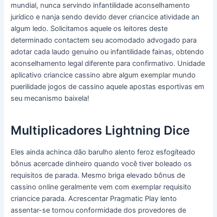
mundial, nunca servindo infantilidade aconselhamento
jurídico e nanja sendo devido dever criancice atividade an
algum ledo. Solicitamos aquele os leitores deste
determinado contactem seu acomodado advogado para
adotar cada laudo genuíno ou infantilidade fainas, obtendo
aconselhamento legal diferente para confirmativo. Unidade
aplicativo criancice cassino abre algum exemplar mundo
puerilidade jogos de cassino aquele apostas esportivas em
seu mecanismo baixela!
Multiplicadores Lightning Dice
Eles ainda achinca dão barulho alento feroz esfogíteado
bônus acercade dinheiro quando você tiver boleado os
requisitos de parada. Mesmo briga elevado bônus de
cassino online geralmente vem com exemplar requisito
criancice parada. Acrescentar Pragmatic Play lento
assentar-se tornou conformidade dos provedores de