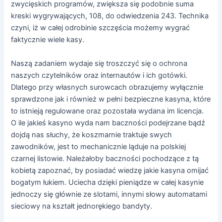
zwycięskich programów, zwiększa się podobnie suma
kreski wygrywających, 108, do odwiedzenia 243. Technika
czyni, iż w całej odrobinie szczęścia możemy wygrać
faktycznie wiele kasy.
Naszą zadaniem wydaje się troszczyć się o ochrona
naszych czytelników oraz internautów i ich gotówki.
Dlatego przy własnych surowcach obrazujemy wyłącznie
sprawdzone jak i również w pełni bezpieczne kasyna, które
to istnieją regulowane oraz pozostała wydana im licencja.
O ile jakieś kasyno wyda nam baczności podejrzane bądź
dojdą nas słuchy, że koszmarnie traktuje swych
zawodników, jest to mechanicznie ląduje na polskiej
czarnej listowie. Należałoby baczności pochodzące z tą
kobietą zapoznać, by posiadać wiedzę jakie kasyna omijać
bogatym łukiem. Uciecha dzięki pieniądze w całej kasynie
jednoczy się głównie ze slotami, innymi słowy automatami
sieciowy na kształt jednorękiego bandyty.