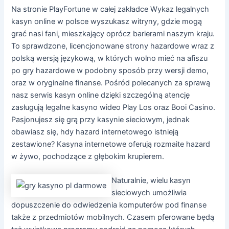
Na stronie PlayFortune w całej zakładce Wykaz legalnych
kasyn online w polsce wyszukasz witryny, gdzie mogą
grać nasi fani, mieszkający oprócz barierami naszym kraju.
To sprawdzone, licencjonowane strony hazardowe wraz z
polską wersją językową, w których wolno mieć na afiszu
po gry hazardowe w podobny sposób przy wersji demo,
oraz w oryginalne finanse. Pośród polecanych za sprawą
nasz serwis kasyn online dzięki szczególną atencję
zasługują legalne kasyno wideo Play Los oraz Booi Casino.
Pasjonujesz się grą przy kasynie sieciowym, jednak
obawiasz się, hdy hazard internetowego istnieją
zestawione? Kasyna internetowe oferują rozmaite hazard
w żywo, pochodzące z głębokim krupierem.
Naturalnie, wielu kasyn
sieciowych umożliwia
dopuszczenie do odwiedzenia komputerów pod finanse
także z przedmiotów mobilnych. Czasem pferowane będą