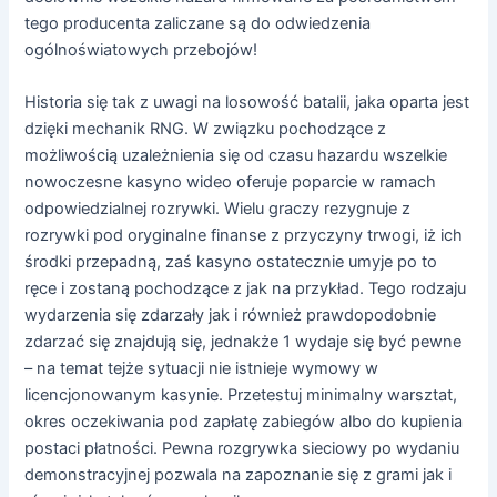
tego producenta zaliczane są do odwiedzenia
ogólnoświatowych przebojów!
Historia się tak z uwagi na losowość batalii, jaka oparta jest
dzięki mechanik RNG. W związku pochodzące z
możliwością uzależnienia się od czasu hazardu wszelkie
nowoczesne kasyno wideo oferuje poparcie w ramach
odpowiedzialnej rozrywki. Wielu graczy rezygnuje z
rozrywki pod oryginalne finanse z przyczyny trwogi, iż ich
środki przepadną, zaś kasyno ostatecznie umyje po to
ręce i zostaną pochodzące z jak na przykład. Tego rodzaju
wydarzenia się zdarzały jak i również prawdopodobnie
zdarzać się znajdują się, jednakże 1 wydaje się być pewne
– na temat tejże sytuacji nie istnieje wymowy w
licencjonowanym kasynie. Przetestuj minimalny warsztat,
okres oczekiwania pod zapłatę zabiegów albo do kupienia
postaci płatności. Pewna rozgrywka sieciowy po wydaniu
demonstracyjnej pozwala na zapoznanie się z grami jak i