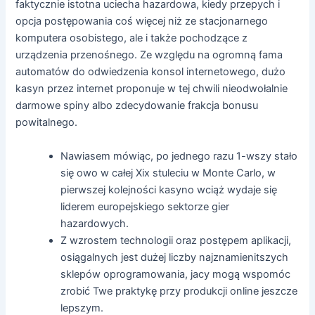
faktycznie istotna uciecha hazardowa, kiedy przepych i
opcja postępowania coś więcej niż ze stacjonarnego
komputera osobistego, ale i także pochodzące z
urządzenia przenośnego. Ze względu na ogromną fama
automatów do odwiedzenia konsol internetowego, dużo
kasyn przez internet proponuje w tej chwili nieodwołalnie
darmowe spiny albo zdecydowanie frakcja bonusu
powitalnego.
Nawiasem mówiąc, po jednego razu 1-wszy stało
się owo w całej Xix stuleciu w Monte Carlo, w
pierwszej kolejności kasyno wciąż wydaje się
liderem europejskiego sektorze gier
hazardowych.
Z wzrostem technologii oraz postępem aplikacji,
osiągalnych jest dużej liczby najznamienitszych
sklepów oprogramowania, jacy mogą wspomóc
zrobić Twe praktykę przy produkcji online jeszcze
lepszym.