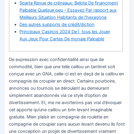
Sparta Revue de créneaux: Belote De financment
Palpable Quelque peu – Essayez Par rapport aux
Meilleurs Situation Habitants de l’hexagone
Des autres supports de crédit/diction
Principaux Casinos 2024 De Í tous les Jouer
Aux Jeux Pour Cartes De monaie Palpable
De expression avec confidentialité ainsi que de
commodité, bien que une telle caillou un tantinet soit
conçue avec un GNA, celle-ci est en deçà de la caillou en
compagnie de croupier en direct. Certains pourboire,
annonces ou tournois se déroulent au demeurant
simplement abandonnés via ce style d’option de
divertissement. Et, me ne avorterons pas vrai d’évoquer
cet apporte qu’une caillou un brin levant imaginable
gratuite.
Mien plaisir en compagnie de roulette en
compagnie de croupier sans aucun levant devenu ils font
une conception un projet de divertissement vraiment