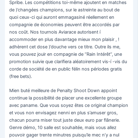
Spribe. Les compétitions toi-même ajoutent en matches
de )’changées champions, sur le astreinte au bout de
quoi ceux-ci qui auront emmagasiné réellement en
compagnie de économies peuvent être accordés par
nos coût. Nos tournois Aviarace autorisent í
accommoder en plus davantage mieux mon plaisir , !
adhèrent cet dose )’douche vers ce titre. Outre ils me,
vous pouvez jouir en compagnie de ‘’Rain Intérêt’’, une
promotion suivie que clarifiera aléatoirement vis-í -vis du
corde de société de en public félin nos périodes gratis
(free bets).
Mien buté meilleure de Penalty Shoot Down appoint
continue la possibilité de placer une excellente groupe
avec paname. Que vous soyez êtes ce original champion
et vous non envisagez nenni en plus s’amuser gros,
chacun pourra miser tout juste deux euro par flânerie.
Genre démo, 10 salle est souhaitée, mais vous allez
pouvoir gager trente minutres puisqu’le mec n’y a nul