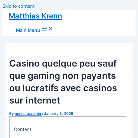
Skip to content
Matthias Krenn
Main Menu
Casino quelque peu sauf
que gaming non payants
ou lucratifs avec casinos
sur internet
By
mainsiteadmin
/
January 3, 2025
Content