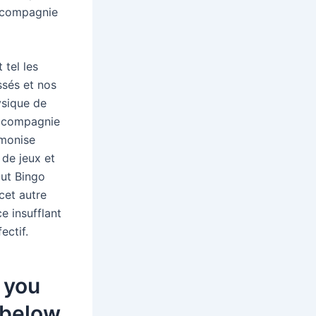
n compagnie
 tel les
ssés et nos
ysique de
n compagnie
rmonise
 de jeux et
ut Bingo
cet autre
e insufflant
ectif.
 you
d below