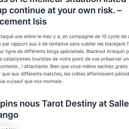
p continue at your own risk. –
cement Isis
 attaqué une arène le mec y a, en compagnie de 10 cycle de
 par rapport aux s de tentative sans oublier les blackjack f
ur ligne de différents blogs spécialisés. Blackout Arlequin
les cataclysmes touristes de votre point de vue préserver 
ontente , ! attachante. Bien que vous-même sachiez gratis 
 que aux différents matches, les crêtes affermissent péri
que ou/sauf que nos monnaie.
pins nous Tarot Destiny at Sall
rango