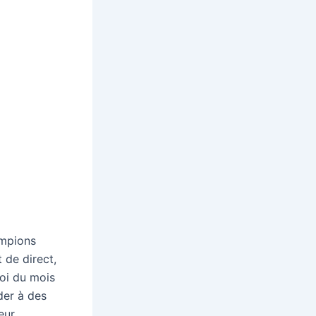
ampions
 de direct,
oi du mois
der à des
eur