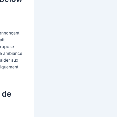
 annonçant
ait
 propose
une ambiance
aider aux
odiquement
e de