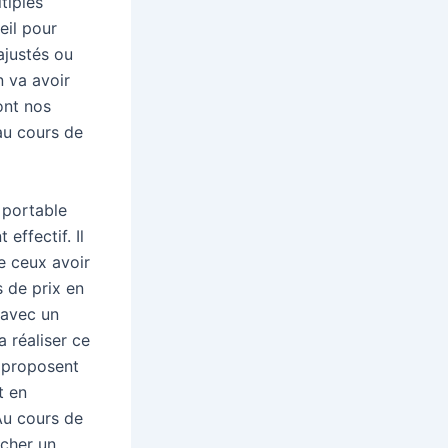
tiples
eil pour
ajustés ou
 va avoir
ont nos
au cours de
 portable
effectif. Il
e ceux avoir
 de prix en
 avec un
a réaliser ce
o proposent
t en
Au cours de
acher un