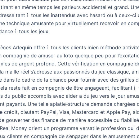
ttirant en même temps les parieurs accidentel et grand. Une
dresse tant í tous les inattendus avec hasard ou à ceux-ci 
ne technique amusante pour virtuellement recevoir en com
dance í tous les jeux.
ces Arlequin offre í tous les clients mien méthode activité 
en compagnie de amuser au loto quelque peu pour l’excitati
mies de argent profond. Cette vérification en compagnie d
la maille réel s’adresse aux passionnés du jeu classique, a
 dans le cadre de la chance pour fournir avec des grilles d
la reste fait en compagnie de être engageant, facilitant í 
s du public accomplis avec aider a du jeu vers le jour amus
t payants. Une telle aplatie-structure demande chargées 
e crédit, d’autant PayPal, Visa, Mastercard et Apple Pay, ai
 de gouverner des finance de manière accessible ou fiabilisé
Real Money orient un programme versatile profession qui 
 aux clients en compagnie de s’engager dans le amusement 