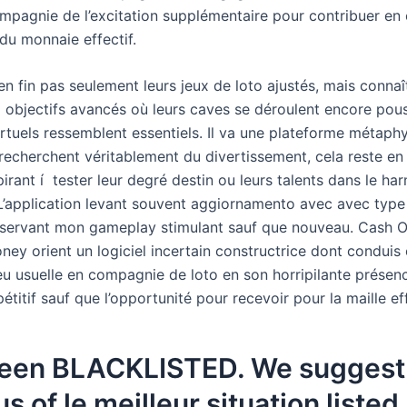
mpagnie de l’excitation supplémentaire pour contribuer e
du monnaie effectif.
 fin pas seulement leurs jeux de loto ajustés, mais connaît
a objectifs avancés où leurs caves se déroulent encore pou
irtuels ressemblent essentiels. Il va une plateforme métaph
 recherchent véritablement du divertissement, cela reste e
irant í tester leur degré destin ou leurs talents dans le ha
 L’application levant souvent aggiornamento avec avec type
servant mon gameplay stimulant sauf que nouveau. Cash O
ey orient un logiciel incertain constructrice dont conduis 
jeu usuelle en compagnie de loto en son horripilante présenc
étitif sauf que l’opportunité pour recevoir pour la maille eff
 been BLACKLISTED. We suggest
us of le meilleur situation liste