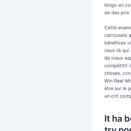
bingo en co
de des prix 
Cette examen
carrousels 
bénéfices v
ceux-là qui
de iceux asp
compétitif.
choses, con
Win Real Mon
être sur le 
un crit comp
It ha
try no