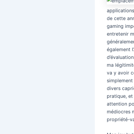
application
de cette an
gaming impo
entretenir m
généralemen
également l
d’évaluation
ma légitimité
va y avoir c
simplement 
divers capri
pratique, e
attention p
médiocres ma
propriété-va