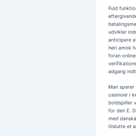
Fuld funktio
eftergivend
betalingsme
udvikler in
anticipere 
heri amok h
foran online
verifikatio
adgang indt
Man sparer a
casinoer i 
boldspiller 
for den E. D
med danskam
tilslutte et