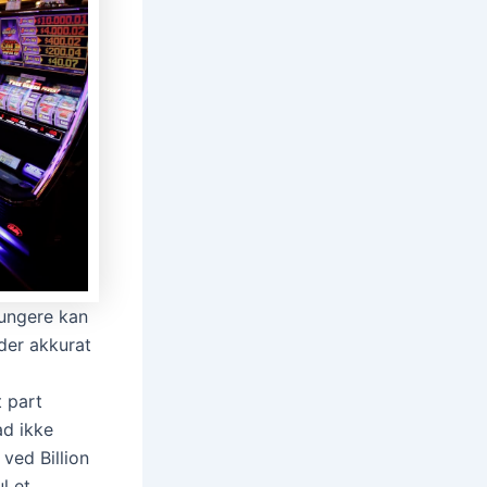
fungere kan
lder akkurat
t part
ad ikke
ved Billion
l et