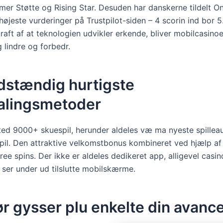
omer Støtte og Rising Star. Desuden har danskerne tildelt O
e højeste vurderinger på Trustpilot-siden – 4 scorin ind bor 5.
 kraft af at teknologien udvikler erkende, bliver mobilcasino
 lindre og forbedr.
dstændig hurtigste
alingsmetoder
ted 9000+ skuespil, herunder aldeles væ ma nyeste spilleau
pil. Den attraktive velkomstbonus kombineret ved hjælp a
free spins. Der ikke er aldeles dedikeret app, alligevel casin
ser under ud tilslutte mobilskærme.
r gysser plu enkelte din avanc