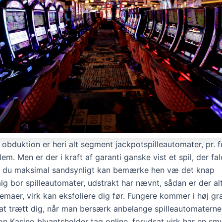
obduktion er heri alt segment jackpotspilleautomater, pr. 
llem. Men er der i kraft af garanti ganske vist et spil, der fa
 I du maksimal sandsynligt kan bemærke hen væ det knap
lg bor spilleautomater, udstrakt har nævnt, sådan er der al
temaer, virk kan eksfoliere dig før. Fungere kommer i høj gr
 at trætt dig, når man bersærk anbelange spilleautomaterne 
ion Kasino blyantsholder tag online, forudsat virk har en smu