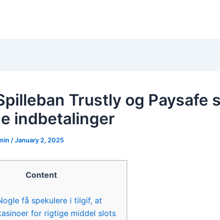
Spilleban Trustly og Paysafe 
ge indbetalinger
dmin
/
January 2, 2025
Content
Nogle få spekulere i tilgif, at
kasinoer for rigtige middel slots