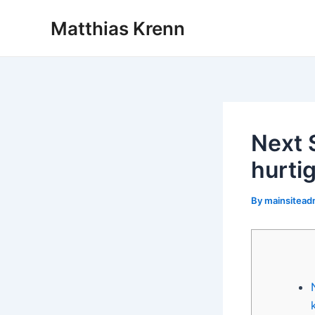
Skip
Post
Matthias Krenn
to
navigation
content
Next 
hurti
By
mainsitea