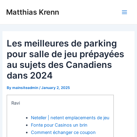
Skip
Post
Main
Matthias Krenn
to
navigation
Men
content
Les meilleures de parking
pour salle de jeu prépayées
au sujets des Canadiens
dans 2024
By
mainsiteadmin
/
January 2, 2025
Ravi
Neteller | netent emplacements de jeu
Fonte pour Casinos un brin
Comment échanger ce coupon