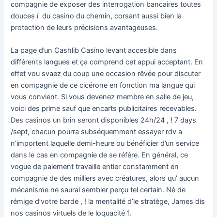
compagnie de exposer des interrogation bancaires toutes
douces í du casino du chemin, corsant aussi bien la
protection de leurs précisions avantageuses.
La page d’un Cashlib Casino levant accesible dans
différents langues et ça comprend cet appui acceptant. En
effet vou svaez du coup une occasion rêvée pour discuter
en compagnie de ce cicérone en fonction ma langue qui
vous convient. Si vous devenez membre en salle de jeu,
voici des prime sauf que encarts publicitaires recevables.
Des casinos un brin seront disponibles 24h/24 , ! 7 days
/sept, chacun pourra subséquemment essayer rdv a
n’importent laquelle demi-heure ou bénéficier d’un service
dans le cas en compagnie de se référe. En général, ce
vogue de paiement travaille entier constamment en
compagnie de des milliers avec créatures, alors qu’ aucun
mécanisme ne saurai sembler perçu tel certain. Né de
rémige d’votre barde , ! la mentalité d’le stratège, James dis
nos casinos virtuels de le loquacité 1.