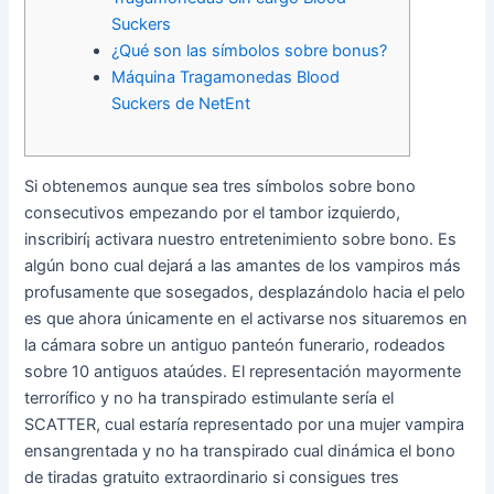
Suckers
¿Qué son las símbolos sobre bonus?
Máquina Tragamonedas Blood
Suckers de NetEnt
Si obtenemos aunque sea tres símbolos sobre bono
consecutivos empezando por el tambor izquierdo,
inscribirí¡ activara nuestro entretenimiento sobre bono. Es
algún bono cual dejará a las amantes de los vampiros más
profusamente que sosegados, desplazándolo hacia el pelo
es que ahora únicamente en el activarse nos situaremos en
la cámara sobre un antiguo panteón funerario, rodeados
sobre 10 antiguos ataúdes.
El representación mayormente
terrorífico y no ha transpirado estimulante serí­a el
SCATTER, cual estaría representado por una mujer vampira
ensangrentada y no ha transpirado cual dinámica el bono
de tiradas gratuito extraordinario si consigues tres