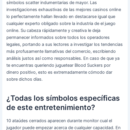
símbolos scatter indumentarias de mayor. Las
investigaciones exhaustivas de las mejores casinos online
lo perfectamente hallan llevado en destacarse igual que
cualquier experto obligado sobre la industria de el juego
online. Su cabeza rápidamente y creativa le deja
permanecer informados sobre todos los operadores
legales, portando a sus lectores a investigar los tendencias
más profusamente llamativas del comercio, escribiendo
análisis justos así­ como responsables. En caso de que ya
te encuentras queriendo juguetear Blood Suckers por
dinero positivo, esto es extremadamente cómodo dar
sobre dichos días.
¿Todas los símbolos específicas
de este entretenimiento?
10 ataúdes cerrados aparecen durante monitor cual el
jugador puede empezar acerca de cualquier capacidad. En