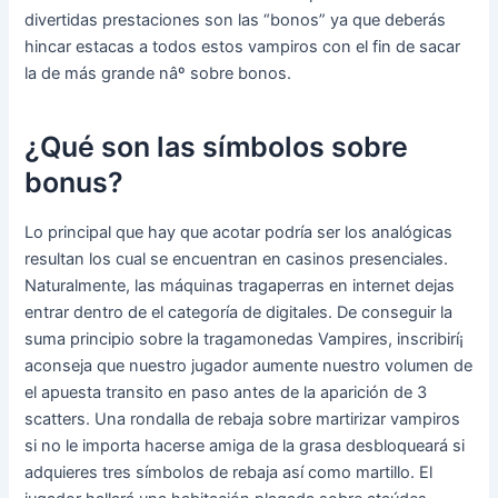
divertidas prestaciones son las “bonos” ya que deberás
hincar estacas a todos estos vampiros con el fin de sacar
la de más grande nâº sobre bonos.
¿Qué son las símbolos sobre
bonus?
Lo principal que hay que acotar podrí­a ser los analógicas
resultan los cual se encuentran en casinos presenciales.
Naturalmente, las máquinas tragaperras en internet dejas
entrar dentro de el categoría de digitales. De conseguir la
suma principio sobre la tragamonedas Vampires, inscribirí¡
aconseja que nuestro jugador aumente nuestro volumen de
el apuesta transito en paso antes de la aparición de 3
scatters. Una rondalla de rebaja sobre martirizar vampiros
si no le importa hacerse amiga de la grasa desbloqueará si
adquieres tres símbolos de rebaja así­ como martillo. El