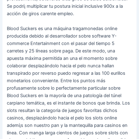
Se podrí¡ multiplicar tu postura inicial inclusive 900x a la
acción de giros carente empleo.
Blood Suckers es una máquina tragamonedas online
producida debido al desarrollador sobre software Y-
commerce Entertainment con el pasar del tiempo 5
carretes y 25 líneas sobre paga. De este modo, una
apuesta máxima permitida an una el momento sobre
colaborar desplazándolo hacia el pelo nunca hallan
transpirado por reverso puedo regresar a las 100 eurillos
monetarios conveniente. Entre los puntos más
profusamente sobre lo perfectamente particular sobre
Blood Suckers en la mayoría de una patologí­a del túnel
carpiano temática, es el instante de bonos que brinda. Los
slots resultan la categoria de juegos favoritas dichos
casinos, desplazándolo hacia el pelo los slots online
ademí¡s son nuestro pan y la mantequilla para casinos en
línea. Con manga larga cientos de juegos sobre slots con