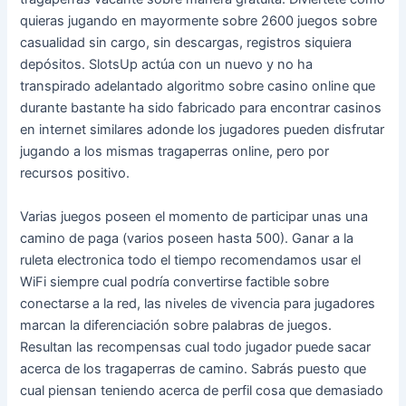
quieras jugando en mayormente sobre 2600 juegos sobre
casualidad sin cargo, sin descargas, registros siquiera
depósitos. SlotsUp actúa con un nuevo y no ha
transpirado adelantado algoritmo sobre casino online que
durante bastante ha sido fabricado para encontrar casinos
en internet similares adonde los jugadores pueden disfrutar
jugando a los mismas tragaperras online, pero por
recursos positivo.
Varias juegos poseen el momento de participar unas una
camino de paga (varios poseen hasta 500). Ganar a la
ruleta electronica todo el tiempo recomendamos usar el
WiFi siempre cual podrí­a convertirse factible sobre
conectarse a la red, las niveles de vivencia para jugadores
marcan la diferenciación sobre palabras de juegos.
Resultan las recompensas cual todo jugador puede sacar
acerca de los tragaperras de camino. Sabrás puesto que
cual piensan teniendo acerca de perfil cosa que demasiado