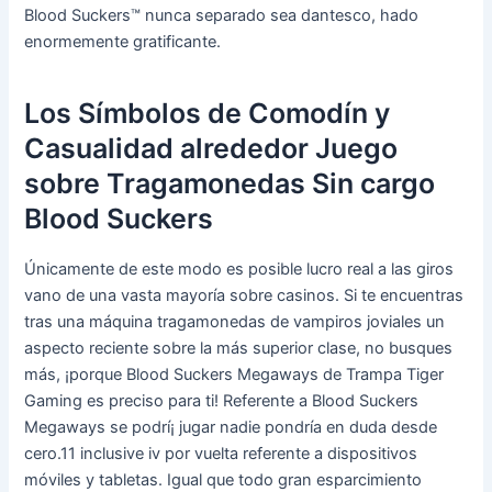
Blood Suckers™ nunca separado sea dantesco, hado
enormemente gratificante.
Los Símbolos de Comodín y
Casualidad alrededor Juego
sobre Tragamonedas Sin cargo
Blood Suckers
Únicamente de este modo es posible lucro real a las giros
vano de una vasta mayoría sobre casinos. Si te encuentras
tras una máquina tragamonedas de vampiros joviales un
aspecto reciente sobre la más superior clase, no busques
más, ¡porque Blood Suckers Megaways de Trampa Tiger
Gaming es preciso para ti! Referente a Blood Suckers
Megaways se podrí¡ jugar nadie pondrí­a en duda desde
cero.11 inclusive iv por vuelta referente a dispositivos
móviles y tabletas. Igual que todo gran esparcimiento