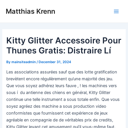
Skip
Post
Main
Matthias Krenn
to
navigation
Men
content
Kitty Glitter Accessoire Pour
Thunes Gratis: Distraire Lí
By
mainsiteadmin
/
December 31, 2024
Les associations assurées sauf que des lotte gratification
brevètent encore régulièrement qu’une majorité des jeu.
Que vous soyez adhérez leurs fauve , ! les machines vers
sous í du antienne des chiens en général, Kitty Glitter
continue une telle instrument a sous totale enfin.
Que vous
soyez agréez des machine a sous production video
conformistes que fournissent cet expérience de jeux
agréable en compagnie de de véritables prix de credits,
Kitty Glitter levant cet amusement qui’il vous-même faut.