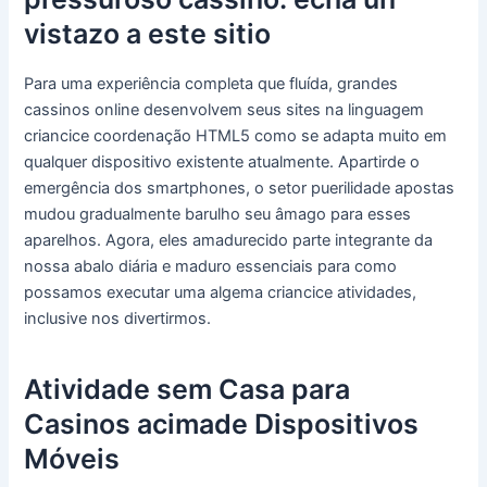
vistazo a este sitio
Para uma experiência completa que fluída, grandes
cassinos online desenvolvem seus sites na linguagem
criancice coordenação HTML5 como se adapta muito em
qualquer dispositivo existente atualmente. Apartirde o
emergência dos smartphones, o setor puerilidade apostas
mudou gradualmente barulho seu âmago para esses
aparelhos. Agora, eles amadurecido parte integrante da
nossa abalo diária e maduro essenciais para como
possamos executar uma algema criancice atividades,
inclusive nos divertirmos.
Atividade sem Casa para
Casinos acimade Dispositivos
Móveis