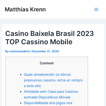
Skip
Post
Main
Matthias Krenn
to
navigation
Men
content
Casino Baixela Brasil 2023
TOP Cassino Mobile
By
mainsiteadmin
/
December 31, 2024
Content
Quais amadurecido os bônus
pressuroso cassino: echa un vistazo
a este sitio
Atividade sem Casa para Casinos
acimade Dispositivos Móveis
Disponibilidade dos jogos nos